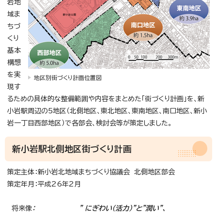
岩地
域ま
ちづ
くり
基本
構想
を実
地区別街づくり計画位置図
現す
るための具体的な整備範囲や内容をまとめた「街づくり計画」を、新
小岩駅周辺の5地区（北側地区、東北地区、東南地区、南口地区、新小
岩一丁目西部地区）で各部会、検討会等が策定しました。
新小岩駅北側地区街づくり計画
策定主体：新小岩北地域まちづくり協議会 北側地区部会
策定年月：平成26年2月
将来像
： ” にぎわい（活力）”と”潤い”、