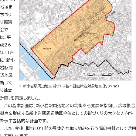
地域ま
ちづく
り協議
会で
は、平
成26
年11月
に「新小
岩駅周
辺地区
街づく
新小岩駅周辺地区街づくり基本計画策定対象地区（約37ha）
り基本
計画」を策定しました。
この基本計画は、新小岩駅周辺地区の均衡ある発展を指向し、広域複合
拠点を形成する新小岩駅周辺地区全体としての街づくりの大きな方向性
を示す包括的な計画です。
また、今後、概ね10年間の具体的な取り組みを行う際の指針として活用
してまいります。