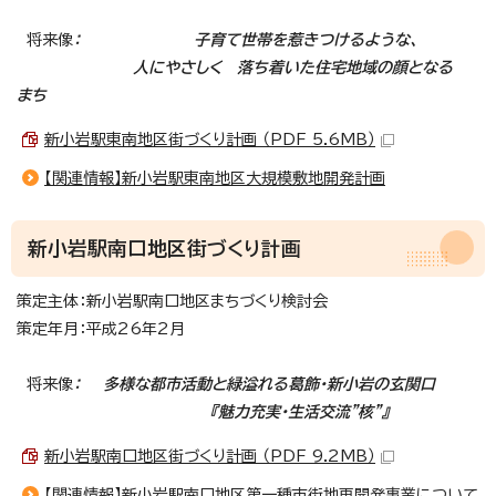
将来像
： 子育て世帯を惹きつけるような、
人にやさしく 落ち着いた住宅地域の顔となる
まち
新小岩駅東南地区街づくり計画 （PDF 5.6MB）
【関連情報】新小岩駅東南地区大規模敷地開発計画
新小岩駅南口地区街づくり計画
策定主体：新小岩駅南口地区まちづくり検討会
策定年月：平成26年2月
将来像
： 多様な都市活動と緑溢れる葛飾・新小岩の玄関口
『魅力充実・生活交流”核”』
新小岩駅南口地区街づくり計画 （PDF 9.2MB）
【関連情報】新小岩駅南口地区第一種市街地再開発事業について