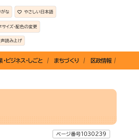
りがな
やさしい日本語
字サイズ・配色の変更
音声読み上げ
業・ビジネス・しごと
まちづくり
区政情報
ページ番号1030239