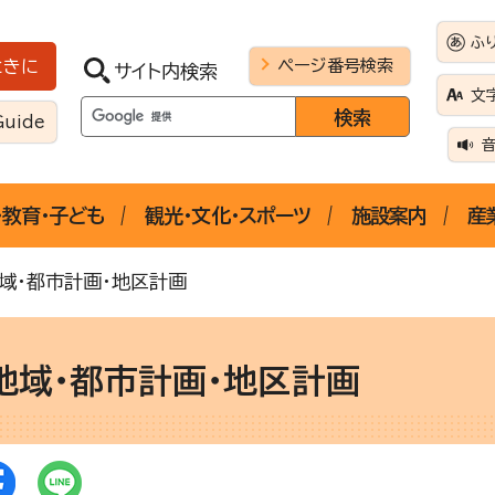
ふ
ページ番号検索
ときに
サイト内検索
文
Guide
・教育・子ども
観光・文化・スポーツ
施設案内
産
域・都市計画・地区計画
地域・都市計画・地区計画