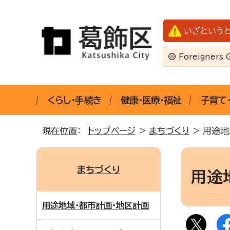
いざという
Foreigners 
くらし・手続き
健康・医療・福祉
子育て
現在位置：
トップページ
>
まちづくり
> 用途地
まちづくり
用途
用途地域・都市計画・地区計画