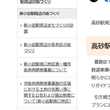
駅周辺の街づくり
新小岩駅周辺の街づくり
高砂駅周
新小岩駅周辺まちづくりの計
画
高砂
新小岩駅周辺の各地区の街
づくり
葛飾区で
新小岩駅南口地区第一種市
鉄道車庫
街地再開発事業について
明らかに
市街地再開発事業施行区域
りガイド
における土地の先買い等に
関する公告および届出制度に
引き続き
ついて（新小岩駅南口地区）
プランに