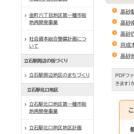
高砂
金町六丁目地区第一種市街
地再開発事業
高砂
高砂
社会資本総合整備計画につ
京成
いて
高砂
立石駅周辺の街づくり
立石駅周辺地区のまちづくり
PDFフ
きます）
立石駅北口地区
立石駅北口地区第一種市街
地再開発事業
立石駅北口地区地区計画