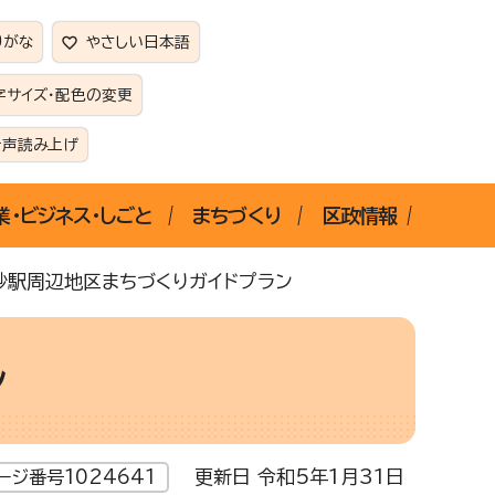
りがな
やさしい日本語
字サイズ・配色の変更
音声読み上げ
業・ビジネス・しごと
まちづくり
区政情報
砂駅周辺地区まちづくりガイドプラン
ン
更新日 令和5年1月31日
ージ番号1024641