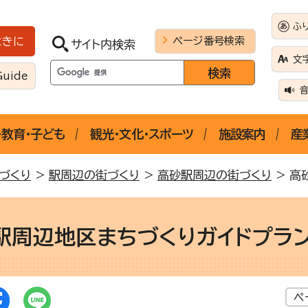
ふ
ページ番号検索
ときに
サイト内検索
文
Guide
・教育・子ども
観光・文化・スポーツ
施設案内
産
づくり
>
駅周辺の街づくり
>
高砂駅周辺の街づくり
> 高
駅周辺地区まちづくりガイドプラ
ペ