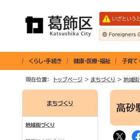
いざという
Foreigners 
くらし・手続き
健康・医療・福祉
子育て
現在位置：
トップページ
>
まちづくり
>
地域街
まちづくり
高砂
地域街づくり