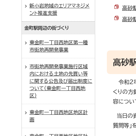
新小岩地域のエリアマネジメ
高砂駅
ント推進支援
高砂駅
金町駅周辺の街づくり
東金町一丁目西地区第一種
市街地再開発事業
高砂駅
市街地再開発事業施行区域
内における土地の先買い等
に関する公告及び届出制度に
令和2年
ついて（東金町一丁目西地
くりの方
区）
容につい
東金町一丁目西地区地区計
当日の資
画
質問等」