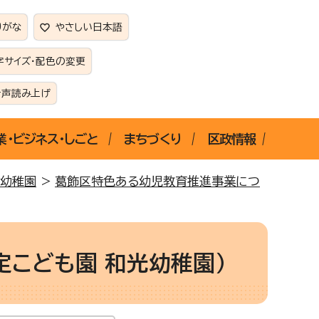
りがな
やさしい日本語
字サイズ・配色の変更
音声読み上げ
業・ビジネス・しごと
まちづくり
区政情報
幼稚園
>
葛飾区特色ある幼児教育推進事業につ
こども園 和光幼稚園）