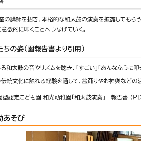
容
室の講師を招き、本格的な和太鼓の演奏を披露してもらう
く意欲的に叩くことへつなげていく。
たちの姿（園報告書より引用）
る和太鼓の音やリズムを聴き、「すごい」「あんなふうに叩
の伝統文化に触れる経験を通して、盆踊りやお神輿などの
型認定こども園 和光幼稚園「和太鼓演奏」 報告書 （PDF 
動あそび