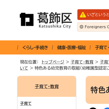
いざという
Foreigners 
くらし・手続き
健康・医療・福祉
子育て
現在位置：
トップページ
>
子育て・教育
>
子育
いて
> 特色ある幼児教育の取組（幼稚園型認定こ
子育て・教育
特色
子育て