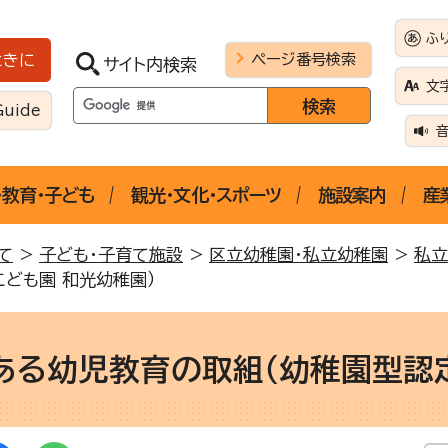
ふ
ページ番号検索
ときに
サイト内検索
文
Guide
・教育・子ども
観光・文化・スポーツ
施設案内
産
て
>
子ども・子育て施設
>
区立幼稚園・私立幼稚園
>
私立
ども園 和光幼稚園）
ある幼児教育の取組（幼稚園型認定