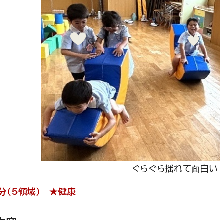
ぐらぐら揺れて面白い
分（5領域） ★健康