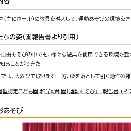
内容
内（主にホール）に教具を導入して、運動あそびの環境を整
たちの姿（園報告書より引用）
の自由あそびの中でも、様々な遊具を使用できる環境を整
を知ることができた
きでは、大喜びで取り組む一方、腰を落として引く動作の
型認定こども園 和光幼稚園「運動あそび」 報告書 （PDF 
形あそび