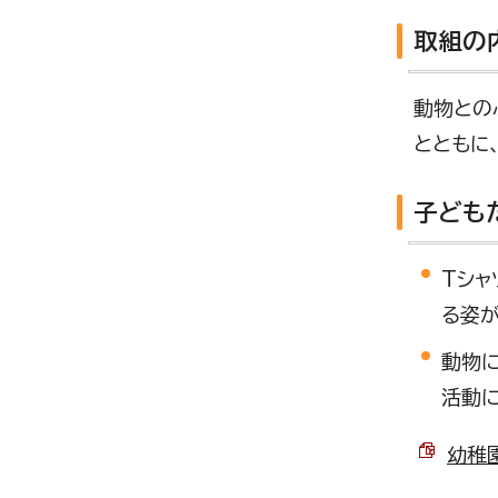
取組の
動物との
とともに
子ども
Tシャ
る姿
動物
活動
幼稚園