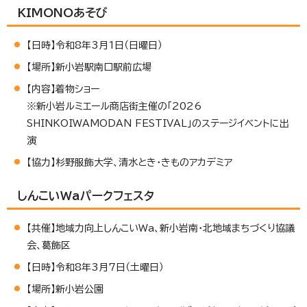
KIMONOあそび
【日時】令和8年3月1日（日曜日）
【場所】新小岩駅南口駅前広場
【内容】着物ショー
※新小岩ルミエール商店街主催の「2026
SHINKOIWAMODAN FESTIVAL」のステージイベントに出
演
【協力】杉野服飾大学、清水とき・きものアカデミア
しんこいWaパークフェスタ
【共催】地域力向上しんこいWa、新小岩南・北地域まちづくり協議
会、葛飾区
【日時】令和8年3月7日（土曜日）
【場所】新小岩公園