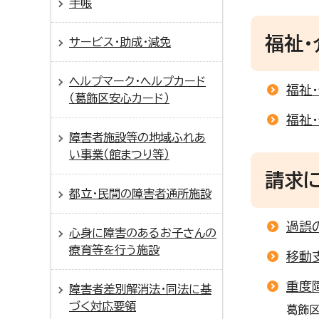
手帳
福祉
サービス・助成・減免
ヘルプマーク・ヘルプカード
福祉
（葛飾区安心カード）
福祉
障害者施設等の地域ふれあ
い事業（館まつり等）
請求
都立・民間の障害者通所施設
過誤
心身に障害のあるお子さんの
療育等を行う施設
移動
重度
障害者差別解消法・同法に基
づく対応要領
葛飾