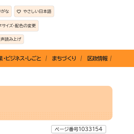
りがな
やさしい日本語
字サイズ・配色の変更
音声読み上げ
業・ビジネス・しごと
まちづくり
区政情報
ページ番号1033154