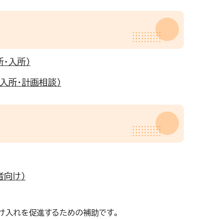
・入所）
入所・計画相談）
者向け）
け入れを促進するための補助です。