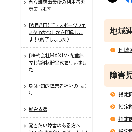
自立訓練事業所の利用者を
募集します
【6月8日】デフスポーツフェ
地域
スタinかつしかを開催しま
す！（終了しました）
地域
【株式会社MAXIV・九重部
屋】感謝状贈呈式を行いまし
た
障害
身体・知的障害者福祉のしお
り
指定
指定
就労支援
指定
働きたい障害のある方へ
指定