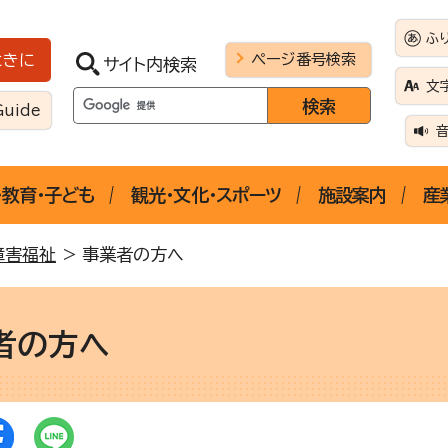
ふ
ページ番号検索
ときに
サイト内検索
文
Guide
・教育・子ども
観光・文化・スポーツ
施設案内
産
障害福祉
> 事業者の方へ
者の方へ