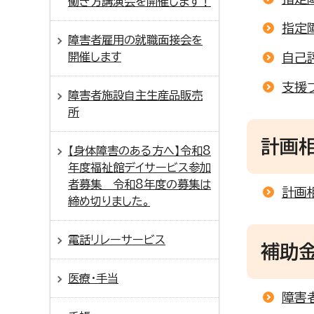
働き方講演会を開催します！
指定
障害者雇用の就職面接会を
開催します
自己
支援
障害者施設自主生産品販売
所
計画
【身体障害のある方へ】令和8
年度福祉館デイサービス参加
者募集 令和8年度の募集は
計画
締め切りました。
電話リレーサービス
補助
医療・手当
障害