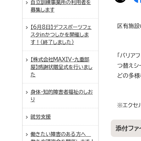
自立訓練事業所の利用者を
募集します
区有施設
【6月8日】デフスポーツフェ
スタinかつしかを開催しま
す！（終了しました）
「バリア
【株式会社MAXIV・九重部
つ替えシ
屋】感謝状贈呈式を行いまし
た
どの多様
身体・知的障害者福祉のしお
り
※エクセ
就労支援
添付ファ
働きたい障害のある方へ