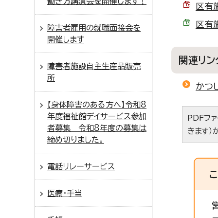
働き方講演会を開催します！
区有施
区有施
障害者雇用の就職面接会を
開催します
関連リン
障害者施設自主生産品販売
所
かつ
【身体障害のある方へ】令和8
年度福祉館デイサービス参加
PDFフ
者募集 令和8年度の募集は
きます）
締め切りました。
電話リレーサービス
医療・手当