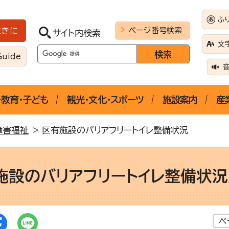
ふ
ページ番号検索
ときに
サイト内検索
文
Guide
・教育・子ども
観光・文化・スポーツ
施設案内
産
障害福祉
> 区有施設のバリアフリートイレ整備状況
施設のバリアフリートイレ整備状況
ペ