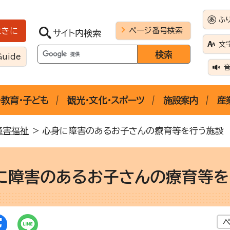
ふ
ページ番号検索
ときに
サイト内検索
文
Guide
・教育・子ども
観光・文化・スポーツ
施設案内
産
障害福祉
> 心身に障害のあるお子さんの療育等を行う施設
に障害のあるお子さんの療育等を
ペ