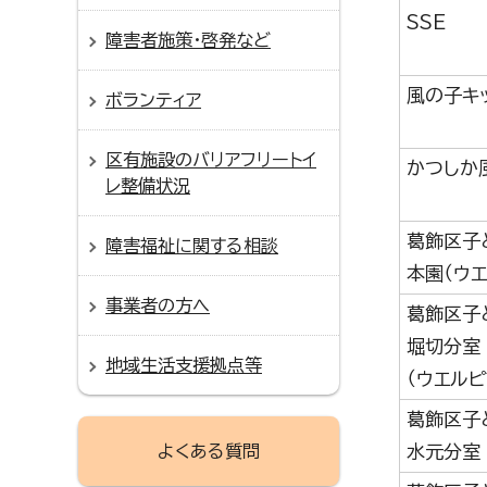
SSE
障害者施策・啓発など
風の子キ
ボランティア
区有施設のバリアフリートイ
かつしか
レ整備状況
葛飾区子
障害福祉に関する相談
本園（ウ
事業者の方へ
葛飾区子
堀切分室
地域生活支援拠点等
（ウエル
葛飾区子
よくある質問
水元分室