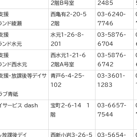
2階B号室
2485
支援
西亀有2-20-5
03-6240-
ランド綾瀬
2階
7746
支援
水元1-26-8-
03-5876-
ランド水元
201
6704
支援
西水元1-21-6
03-5876-
ランド西水元
2階A号室
6742
支援・放課後等デイサ
青戸6-4-25-
03-3601-
102
1283
ラブ青砥
サービス dash
宝町2-6-14 1
03-6657-
階
7544
ル放課後デイ
西新小岩3-26-5
03-5654-