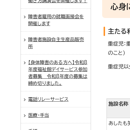
働き方講演会を開催します！
心身
障害者雇用の就職面接会を
開催します
主たる
障害者施設自主生産品販売
重症児：
所
のこと）
【身体障害のある方へ】令和8
重症児以
年度福祉館デイサービス参加
者募集 令和8年度の募集は
締め切りました。
電話リレーサービス
施設名
医療・手当
あしたも笑