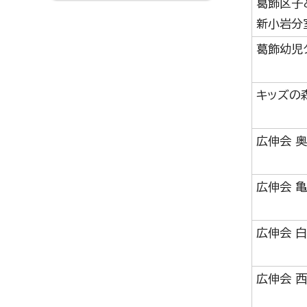
葛飾区子
新小岩分
葛飾幼児
キッズの
広伸会 
広伸会 
広伸会 
広伸会 