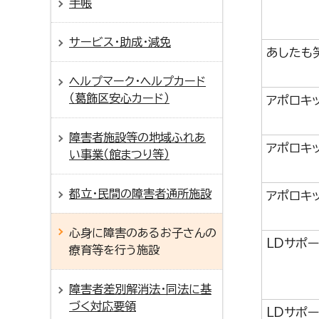
手帳
サービス・助成・減免
あしたも
ヘルプマーク・ヘルプカード
（葛飾区安心カード）
アポロキ
障害者施設等の地域ふれあ
アポロキ
い事業（館まつり等）
都立・民間の障害者通所施設
アポロキ
心身に障害のあるお子さんの
LDサポー
療育等を行う施設
障害者差別解消法・同法に基
づく対応要領
LDサポ