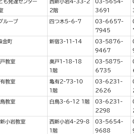
ども発達センター
西新小岩4-33-2
03-5654-
室
2階
3691
グループ
四つ木5-6-7
03-6657-
7945
森金町
新宿3-11-14
03-5876-
9467
奥戸教室
奥戸1-18-18
03-5875-
1階
6735
亀有教室
亀有2-73-10
03-6231-
1階
2626
白鳥教室
白鳥3-6-12 1階
03-6231-
2298
西新小岩教室
西新小岩4-29-8
03-5654-
1階
9688