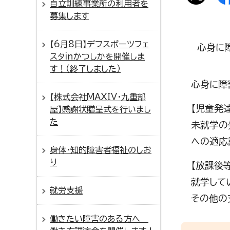
自立訓練事業所の利用者を
募集します
【6月8日】デフスポーツフェ
心身に障
スタinかつしかを開催しま
す！（終了しました）
心身に障
【株式会社MAXIV・九重部
【児童発
屋】感謝状贈呈式を行いまし
た
未就学の
への適応
身体・知的障害者福祉のしお
り
【放課後
就学して
就労支援
その他の
働きたい障害のある方へ