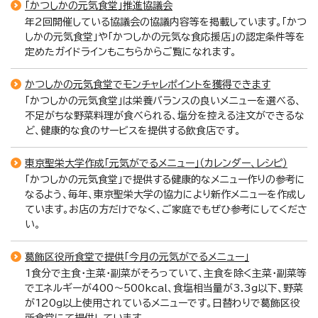
「かつしかの元気食堂」推進協議会
年2回開催している協議会の協議内容等を掲載しています。「かつ
しかの元気食堂」や「かつしかの元気な食応援店」の認定条件等を
定めたガイドラインもこちらからご覧になれます。
かつしかの元気食堂でモンチャレポイントを獲得できます
「かつしかの元気食堂」は栄養バランスの良いメニューを選べる、
不足がちな野菜料理が食べられる、塩分を控える注文ができるな
ど、健康的な食のサービスを提供する飲食店です。
東京聖栄大学作成「元気がでるメニュー」（カレンダー、レシピ）
「かつしかの元気食堂」で提供する健康的なメニュー作りの参考に
なるよう、毎年、東京聖栄大学の協力により新作メニューを作成し
ています。お店の方だけでなく、ご家庭でもぜひ参考にしてくださ
い。
葛飾区役所食堂で提供「今月の元気がでるメニュー」
1食分で主食・主菜・副菜がそろっていて、主食を除く主菜・副菜等
でエネルギーが400～500kcal、食塩相当量が3.3g以下、野菜
が120g以上使用されているメニューです。日替わりで葛飾区役
所食堂にて提供しています。