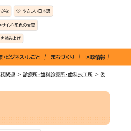
りがな
やさしい日本語
字サイズ・配色の変更
音声読み上げ
業・ビジネス・しごと
まちづくり
区政情報
医務関連
>
診療所・歯科診療所・歯科技工所
> 委