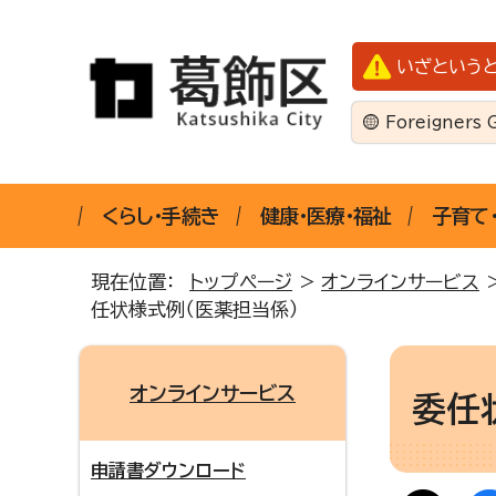
いざという
Foreigners 
くらし・手続き
健康・医療・福祉
子育て
現在位置：
トップページ
>
オンラインサービス
任状様式例（医薬担当係）
オンラインサービス
委任
申請書ダウンロード