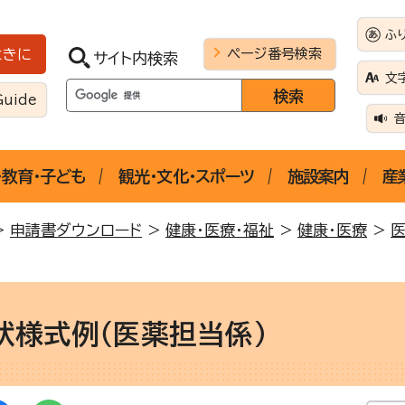
ふ
ページ番号検索
ときに
サイト内検索
文
Guide
・教育・子ども
観光・文化・スポーツ
施設案内
産
>
申請書ダウンロード
>
健康・医療・福祉
>
健康・医療
>
状様式例（医薬担当係）