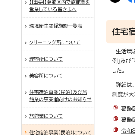
【!重要!】葛飾区内で旅館業を
営業している皆さまへ
環境衛生関係施設一覧表
住宅
クリーニング所について
生活環境
理容所について
例」及び
した。
美容所について
詳細は、
住宅宿泊事業（民泊）及び旅
制度が大
館業の事業者向けのお知らせ
葛飾
旅館業について
葛飾
令和8
住宅宿泊事業（民泊）について