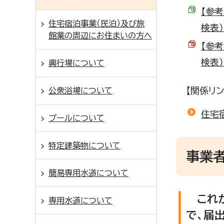
【参
住宅宿泊事業（民泊）及び旅
検表） 
館業の周辺にお住まいの方へ
【参
検表）
興行場について
【関係リン
公衆浴場について
住宅
プールについて
特定建築物について
事業
簡易専用水道について
これか
専用水道について
で、届