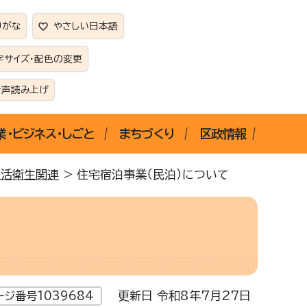
りがな
やさしい日本語
字サイズ・配色の変更
音声読み上げ
業・ビジネス・しごと
まちづくり
区政情報
生活衛生関連
> 住宅宿泊事業（民泊）について
更新日 令和8年7月27日
ージ番号1039684