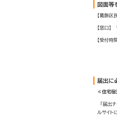
図面等
【葛飾区民
【窓口】 
【受付時
土曜日
届出に
≪住宅
「届出チ
ルサイト