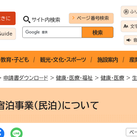
ふ
ページ番号検索
ときに
サイト内検索
文
Guide
・教育・子ども
観光・文化・スポーツ
施設案内
産
>
申請書ダウンロード
>
健康・医療・福祉
>
健康・医療
>
宿泊事業（民泊）について
ペ