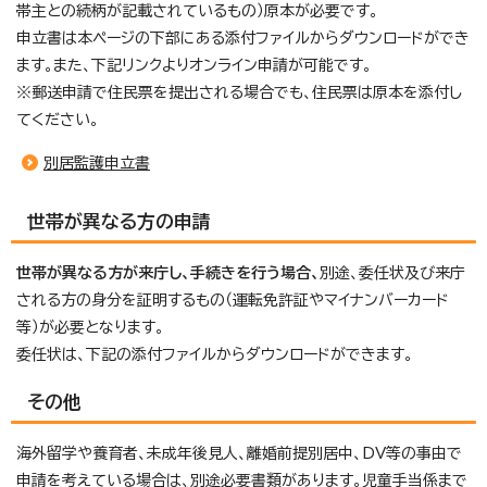
帯主との続柄が記載されているもの）原本が必要です。
申立書は本ページの下部にある添付ファイルからダウンロードができ
ます。また、下記リンクよりオンライン申請が可能です。
※郵送申請で住民票を提出される場合でも、住民票は原本を添付し
てください。
別居監護申立書
世帯が異なる方の申請
世帯が異なる方が来庁し、手続きを行う場合、
別途、委任状及び来庁
される方の身分を証明するもの（運転免許証やマイナンバーカード
等）が必要となります。
委任状は、下記の添付ファイルからダウンロードができます。
その他
海外留学や養育者、未成年後見人、離婚前提別居中、DV等の事由で
申請を考えている場合は、別途必要書類があります。児童手当係まで