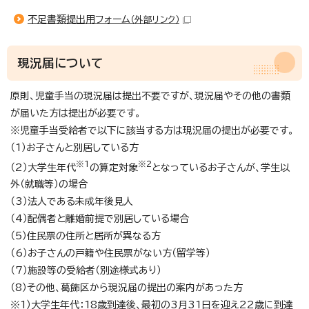
不足書類提出用フォーム
（外部リンク）
現況届について
原則、児童手当の現況届は提出不要ですが、現況届やその他の書類
が届いた方は提出が必要です。
※児童手当受給者で以下に該当する方は現況届の提出が必要です。
（1）お子さんと別居している方
※1
※2
（2）大学生年代
の算定対象
となっているお子さんが、学生以
外（就職等）の場合
（3）法人である未成年後見人
（4）配偶者と離婚前提で別居している場合
（5）住民票の住所と居所が異なる方
（6）お子さんの戸籍や住民票がない方（留学等）
（7）施設等の受給者（別途様式あり）
（8）その他、葛飾区から現況届の提出の案内があった方
※1）大学生年代：18歳到達後、最初の3月31日を迎え22歳に到達