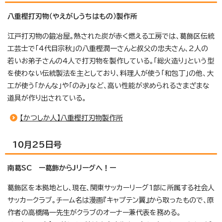
八重樫打刃物（やえがしうちはもの）製作所
江戸打刃物の鍛冶屋。熱された炭が赤く燃える工房では、葛飾区伝統
工芸士で「4代目宗秋」の八重樫潤一さんと叔父の忠夫さん、2人の
若いお弟子さんの4人で打刃物を製作している。「総火造り」という型
を使わない伝統製法を主としており、料理人が使う「和包丁」の他、大
工が使う「かんな」や「のみ」など、高い性能が求められるさまざまな
道具が作り出されている。
【かつしか人】八重樫打刃物製作所
10月25日号
南葛SC ー葛飾からJリーグへ！ー
葛飾区を本拠地とし、現在、関東サッカーリーグ1部に所属する社会人
サッカークラブ。チーム名は漫画『キャプテン翼』から取ったもので、原
作者の高橋陽一先生がクラブのオーナー兼代表を務める。