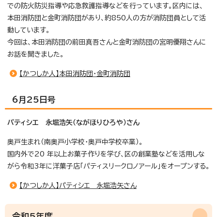
での防火防災指導や応急救護指導などを行っています。区内には、
本田消防団と金町消防団があり、約850人の方が消防団員として活
動しています。
今回は、本田消防団の前田真吾さんと金町消防団の宮明優翔さんに
お話を聞きました。
【かつしか人】本田消防団・金町消防団
6月25日号
パティシエ 永堀浩矢（ながほりひろや）さん
奥戸生まれ（南奥戸小学校・奥戸中学校卒業）。
国内外で20 年以上お菓子作りを学び、区の創業塾などを活用しな
がら令和3年に洋菓子店「パティスリークロノアール」をオープンする。
【かつしか人】パティシエ 永堀浩矢さん
令和5年度