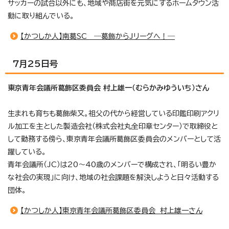
サッカーの試合以外にも、地域や商店街を元気にするホームタウン活
動に取り組んでいる。
【かつしか人】南葛SC ―葛飾からJリーグへ！―
7月25日号
東京青年会議所葛飾区委員会 村上雄一（むらかみゆういち）さん
生まれも育ちも葛飾柴又。祖父の代から経営している印鑑印刷アクリ
ル加工を主とした製造会社（株式会社丸全印章センター）で取締役と
して勤務する傍ら、東京青年会議所葛飾区委員会のメンバーとして活
躍している。
青年会議所（JC）は20～40歳のメンバーで構成され、「明るい豊か
な社会の実現」に向け、地域の社会課題を解決しようと日々活動する
団体。
【かつしか人】東京青年会議所葛飾区委員会 村上雄一さん