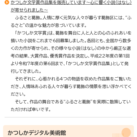
かつしか文学賞作品集を販売しています～心に響く小説（はなし）
が寄せられました～
ふるさと葛飾。人情に厚く元気な人々が暮らす葛飾区には、“ふ
るさと”の温かな魅力が息づいています。
「かつしか文学賞」は、葛飾を舞台に人と人との心のふれあいを
描いた小説をこれまで6回募集しました。各回とも、全国から数多
くの力作が寄せられ、その様々な小説（はなし）の中から厳正な選
考の結果、大賞作品、優秀賞作品を決定し、平成22年度の第1回
より令和7年度の第6回まで、「かつしか文学賞作品集」として発
行してきました。
それぞれに、心惹かれる4つの物語を収めた作品集をご覧いた
だき、人情味あふれる人々が暮らす葛飾の情景を思い浮かべてく
ださい。
そして、作品の舞台である“ふるさと葛飾”を実際に散策してい
ただければ幸いです。
かつしかデジタル美術館