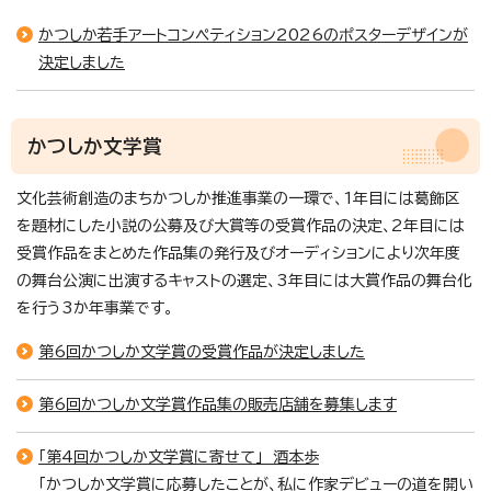
かつしか若手アートコンペティション2026のポスターデザインが
決定しました
かつしか文学賞
文化芸術創造のまちかつしか推進事業の一環で、1年目には葛飾区
を題材にした小説の公募及び大賞等の受賞作品の決定、2年目には
受賞作品をまとめた作品集の発行及びオーディションにより次年度
の舞台公演に出演するキャストの選定、3年目には大賞作品の舞台化
を行う3か年事業です。
第6回かつしか文学賞の受賞作品が決定しました
第6回かつしか文学賞作品集の販売店舗を募集します
「第4回かつしか文学賞に寄せて」 酒本歩
「かつしか文学賞に応募したことが、私に作家デビューの道を開い