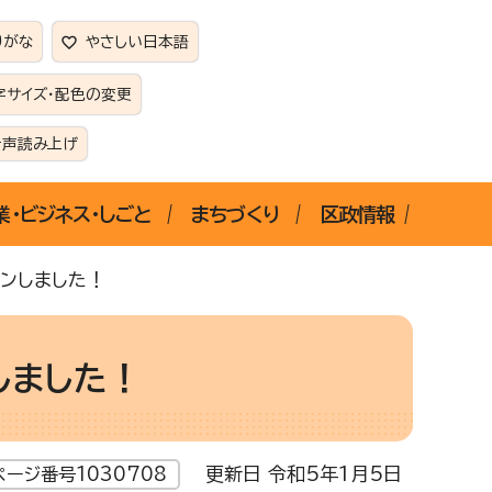
りがな
やさしい日本語
字サイズ・配色の変更
音声読み上げ
業・ビジネス・しごと
まちづくり
区政情報
プンしました！
しました！
更新日 令和5年1月5日
ページ番号1030708