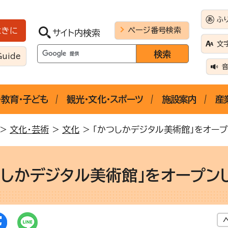
ふ
ページ番号検索
ときに
サイト内検索
文
Guide
・教育・子ども
観光・文化・スポーツ
施設案内
産
>
文化・芸術
>
文化
> 「かつしかデジタル美術館」をオー
つしかデジタル美術館」をオープン