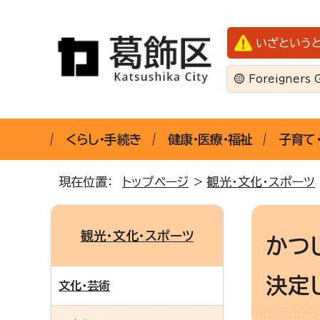
いざという
Foreigners 
くらし・手続き
健康・医療・福祉
子育て
現在位置：
トップページ
>
観光・文化・スポーツ
観光・文化・スポーツ
かつ
決定
文化・芸術