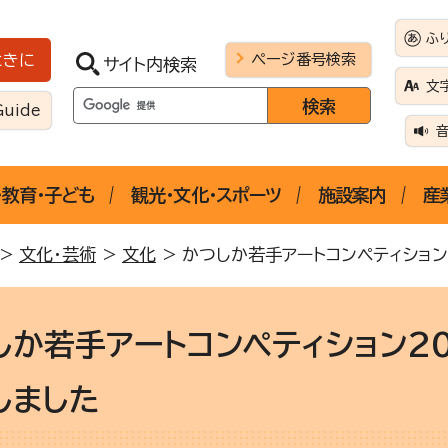
ふ
ページ番号検索
ときに
サイト内検索
文
Guide
・教育・子ども
観光・文化・スポーツ
施設案内
産
>
文化・芸術
>
文化
> かつしか若手アートコンペティショ
しか若手アートコンペティション2
しました