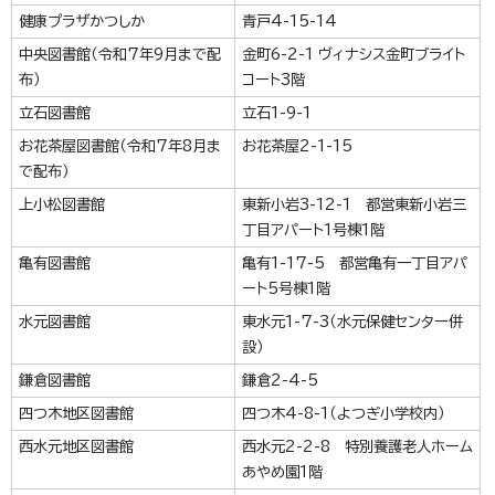
健康プラザかつしか
青戸4-15-14
中央図書館（令和7年9月まで配
金町6-2-1 ヴィナシス金町ブライト
布）
コート3階
立石図書館
立石1-9-1
お花茶屋図書館（令和7年8月ま
お花茶屋2-1-15
で配布）
上小松図書館
東新小岩3-12-1 都営東新小岩三
丁目アパート1号棟1階
亀有図書館
亀有1-17-5 都営亀有一丁目アパ
ート5号棟1階
水元図書館
東水元1-7-3（水元保健センター併
設）
鎌倉図書館
鎌倉2-4-5
四つ木地区図書館
四つ木4-8-1（よつぎ小学校内）
西水元地区図書館
西水元2-2-8 特別養護老人ホーム
あやめ園1階