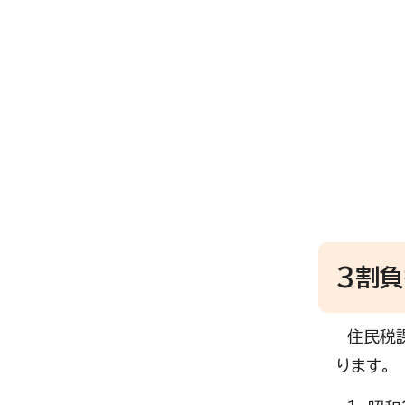
3割
住民税課
ります。