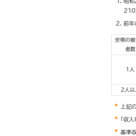
昭和
21
前年
世帯の被
者数
1人
2人以
上記
「収
基準