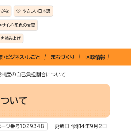
りがな
やさしい日本語
字サイズ・配色の変更
音声読み上げ
業・ビジネス・しごと
まちづくり
区政情報
療制度の自己負担割合について
について
更新日 令和4年9月2日
ページ番号1029348