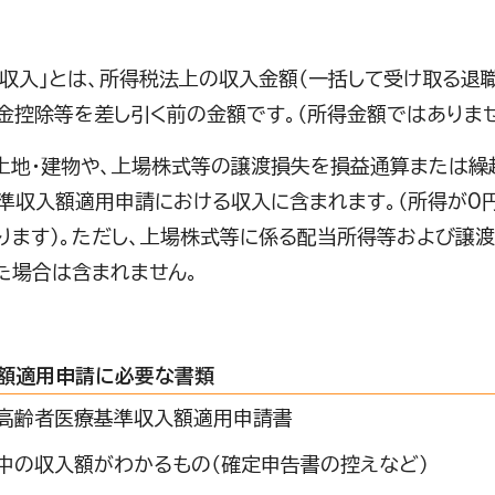
）「収入」とは、所得税法上の収入金額（一括して受け取る退
金控除等を差し引く前の金額です。（所得金額ではありませ
）土地・建物や、上場株式等の譲渡損失を損益通算または
準収入額適用申請における収入に含まれます。（所得が0
ります）。ただし、上場株式等に係る配当所得等および譲
た場合は含まれません。
額適用申請に必要な書類
高齢者医療基準収入額適用申請書
中の収入額がわかるもの（確定申告書の控えなど）