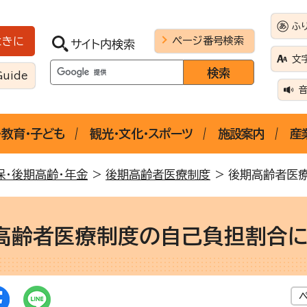
ふ
ページ番号検索
ときに
サイト内検索
文
Guide
・教育・子ども
観光・文化・スポーツ
施設案内
産
保・後期高齢・年金
>
後期高齢者医療制度
> 後期高齢者医
高齢者医療制度の自己負担割合