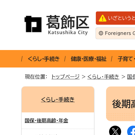
いざという
Foreigners 
くらし・手続き
健康・医療・福祉
子育て
現在位置：
トップページ
>
くらし・手続き
>
国
くらし・手続き
後期
国保・後期高齢・年金