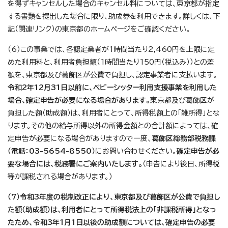
を得ずキャンセルした場合のキャンセル料については、東京都が指定
する書類を提出した場合に限り、助成券を利用できます。詳しくは、下
記（関連リンク）の東京都のホームページをご確認ください。
（6）この事業では、各認定業者が1時間当たり2,460円を上限に定
めた利用料と、利用者負担額（1時間当たり150円（税込み））との差
額を、東京都及び葛飾区が公費で負担し、認定事業者に支払います。
令和2年12月31日以前に、ベビーシッター利用支援事業を利用した
場合、確定申告が必要になる場合があります。
東京都及び葛飾区が
負担した額（助成額）は、利用者にとって、所得税額上の「雑所得」とな
ります。その他の給与所得以外の所得金額との合計額によっては、確
定申告が必要になる場合がありますので一度、
葛飾区総務部税務課
（電話：03-5654-8550）
にお問い合わせください。
確定申告が必
要な場合には、税務署にご案内いたします。
（申告により後日、所得税
等が課税される場合があります。）
（7）令和3年度の税制改正により、東京都及び葛飾区が公費で負担し
た額（助成額）は、利用者にとって所得税法上の「非課税所得」となっ
たため、令和3年1月1日以後の助成額については、確定申告の必要