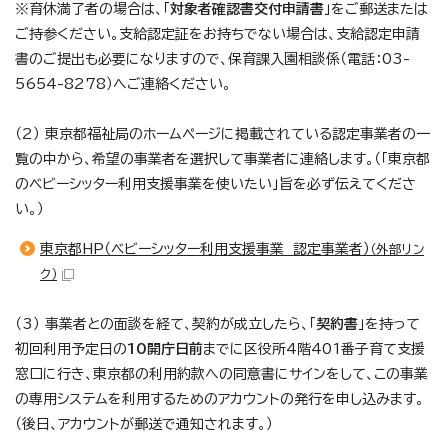
※育休満了者の場合は、「
対象者確認書交付申請書
」をご郵送または
ご持参ください。支給認定証をお持ちでない場合は、支給認定申請
書のご提出も必要になりますので、保育課入園相談係（電話：03-
5654-8278）へご連絡ください。
（2） 東京都福祉局のホームページに掲載されている認定事業者の一
覧の中から、希望の事業者を選択して事業者に連絡します。（「東京都
のベビーシッター利用支援事業を使いたい」旨を必ず伝えてくださ
い。）
東京都HP（ベビーシッター利用支援事業 認定事業者）
（外部リン
ク）
（3） 事業者との面談を経て、契約が成立したら、「
契約書
」を持って
初回利用予定日の
10開庁日前
までに区役所4階401番子育て支援
窓口に行き、東京都の利用約款への同意書にサインをして、この事業
の専用システムを利用するためのアカウントの発行を申し込みます。
（後日、アカウントが郵送で通知されます。）