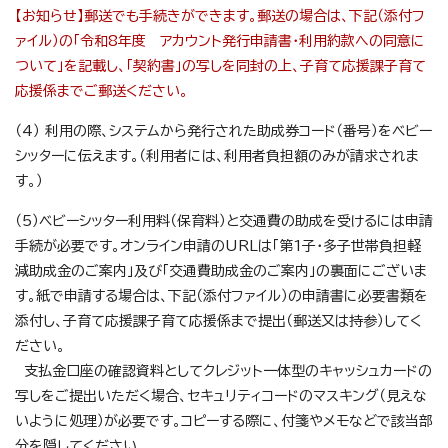
【お知らせ】郵送でも手続きができます。郵送の場合は、下記（添付フ
ァイル）の「令和8年度 アカウント発行申請書・利用約款への同意に
ついて」を記載し、「契約書」の写しを同封の上、子育て応援課子育て
応援係までご郵送ください。
（4） 利用の際、システムから発行された助成券コード（番号）をベビー
シッターに伝えます。（利用者には、利用者負担額のみが請求されま
す。）
（5）ベビーシッター利用料（保育料）と交通費の助成を受けるには申請
手続が必要です。オンライン申請のURLは「第1子・多子世帯負担軽
減助成金のご案内」及び「交通費助成金のご案内」の裏面にございま
す。紙で申請する場合は、下記（添付ファイル）の申請書に必要書類を
添付し、子育て応援課子育て応援係まで提出（郵送又は持参）してく
ださい。
支払金口座の確認資料としてクレジット一体型のキャッシュカードの
写しをご提出いただく場合、セキュリティコードのマスキング（見えな
いように処理）が必要です。コピーする際に、付箋やメモなどで該当部
分を隠してください。