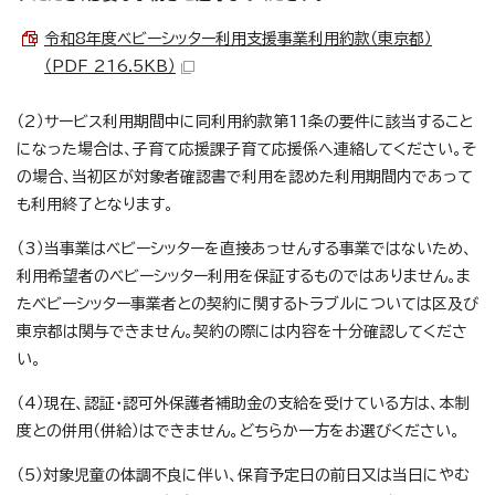
令和8年度ベビーシッター利用支援事業利用約款（東京都）
（PDF 216.5KB）
（2）サービス利用期間中に同利用約款第11条の要件に該当すること
になった場合は、子育て応援課子育て応援係へ連絡してください。そ
の場合、当初区が対象者確認書で利用を認めた利用期間内であって
も利用終了となります。
（3）当事業はベビーシッターを直接あっせんする事業ではないため、
利用希望者のベビーシッター利用を保証するものではありません。ま
たベビーシッター事業者との契約に関するトラブルについては区及び
東京都は関与できません。契約の際には内容を十分確認してくださ
い。
（4）現在、認証・認可外保護者補助金の支給を受けている方は、本制
度との併用（併給）はできません。どちらか一方をお選びください。
（5）対象児童の体調不良に伴い、保育予定日の前日又は当日にやむ