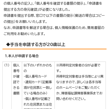
の個人番号の記入」、「個人番号を確認する書類の提示」、「申請書を
提出する方の身元確認」が必要になりました。
申請書を提出する際、窓口で以下の書類の提示（郵送の場合はコピー
の提出）をお願いいたします。
なお、申請書等を郵送する場合は、個人情報保護のため、簡易書留の
ご利用をお勧めいたします。
◆手当を申請する方が20歳以上
1.本人が申請する場合
（1）
個人
以下のいずれかのも
※所得判定対象者の分が必要で
番号
の
す。
が確
・個人番号カード
所得判定対象者は手当等により異
認で
・通知カード（記載事
なりますので、詳しくは各手当等
きる
項が住民票と一致し
のホームページをご覧いただく
書類
ている場合のみ）
か、障害福祉課障害事業係までお
・個人番号が記載さ
問い合わせください。
れた住民票または住