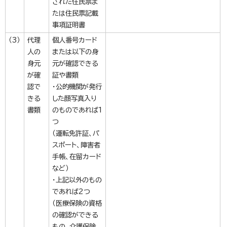
された住民票ま
たは住民票記載
事項証明書
（3）
代理
個人番号カード
人の
または以下の身
身元
元が確認できる
が確
証や書類
認で
・公的機関が発行
きる
した顔写真入り
書類
のものであれば1
つ
（運転免許証、パ
スポート、障害者
手帳、在留カード
など）
・上記以外のもの
であれば2つ
（医療保険の資格
の確認ができる
もの、介護保険