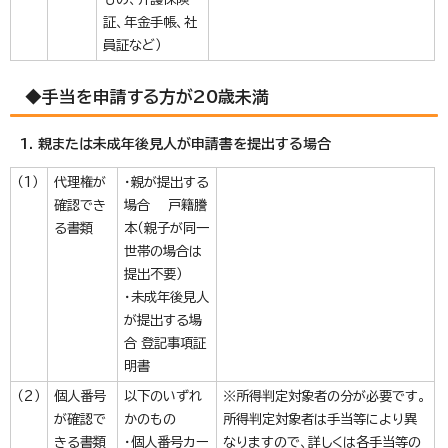
証、年金手帳、社
員証など）
◆手当を申請する方が20歳未満
1. 親または未成年後見人が申請書を提出する場合
（1）
代理権が
・親が提出する
確認でき
場合 戸籍謄
る書類
本（親子が同一
世帯の場合は
提出不要）
・未成年後見人
が提出する場
合 登記事項証
明書
（2）
個人番号
以下のいずれ
※所得判定対象者の分が必要です。
が確認で
かのもの
所得判定対象者は手当等により異
きる書類
・個人番号カー
なりますので、詳しくは各手当等の