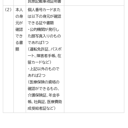
民票記載事項証明書
（2）
本人
個人番号カードまた
の身
は以下の身元が確認
元が
できる証や書類
確認
・公的機関が発行し
でき
た顔写真入りのもの
る書
であれば1つ
類
（運転免許証、パスポ
ート、障害者手帳、在
留カードなど）
・上記以外のもので
あれば2つ
（医療保険の資格の
確認ができるもの、
介護保険証、年金手
帳、社員証、医療費助
成受給者証など）