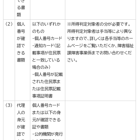
でき
る書
類
（2）
個人
以下のいずれか
※所得判定対象者の分が必要です。
番号
のもの
所得判定対象者は手当等により異な
が確
・個人番号カード
りますので、詳しくは各手当等のホー
認で
・通知カード（記
ムページをご覧いただくか、障害福祉
きる
載事項が住民票
課障害事業係までお問い合わせくだ
書類
と一致している
さい。
場合のみ）
・個人番号が記載
された住民票ま
たは住民票記載
事項証明書
（3）
代理
個人番号カード
人の
または以下の身
身元
元が確認できる
が確
証や書類
認で
・公的機関が発行