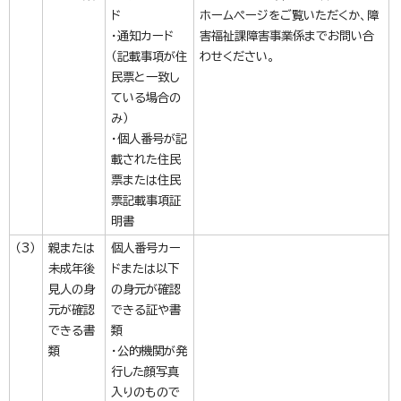
ド
ホームページをご覧いただくか、障
・通知カード
害福祉課障害事業係までお問い合
（記載事項が住
わせください。
民票と一致し
ている場合の
み）
・個人番号が記
載された住民
票または住民
票記載事項証
明書
（3）
親または
個人番号カー
未成年後
ドまたは以下
見人の身
の身元が確認
元が確認
できる証や書
できる書
類
類
・公的機関が発
行した顔写真
入りのもので