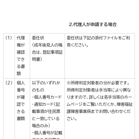
2.代理人が申請する場合
（1）
代理
委任状
委任状は下記の添付ファイルをご利
権が
（成年後見人の場
用ください。
確認
合は、登記事項証
でき
明書）
る書
類
（2）
個人
以下のいずれか
※所得判定対象者の分が必要です。
番号
のもの
所得判定対象者は手当等により異な
が確
・個人番号カード
りますので、詳しくは各手当等のホー
認で
・通知カード（記
ムページをご覧いただくか、障害福祉
きる
載事項が住民票
課障害事業係までお問い合わせくだ
書類
と一致している
さい。
場合のみ）
・個人番号が記載