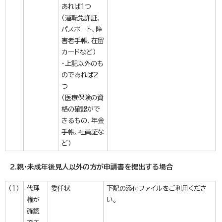
あれば1つ
（運転免許証、
パスポート、障
害者手帳、在留
カードなど）
・上記以外のも
のであれば2
つ
（医療保険の資
格の確認がで
きるもの、年金
手帳、社員証な
ど）
2.親・未成年後見人以外の方が申請書を提出する場合
（1）
代理
委任状
下記の添付ファイルをご利用くださ
権が
い。
確認