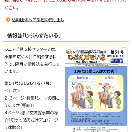
続き等のご不明な点は、シニア活動支援センターまでお問い合わせく
ださい。
活動団体への部屋の貸し出し
情報誌「じぶんすたいる」
シニア活動支援センターでは、
事業を広く区民に紹介する目
的で、隔月で情報誌を発行して
います。
第51号（2026年6・7月）
＜目次＞
2・3ページ：特集「シニアの聞こ
えにくさ（難聴）」
4ページ：憩い交流館事業の紹
介「切って貼るだけデコパージ
ュ体験会」