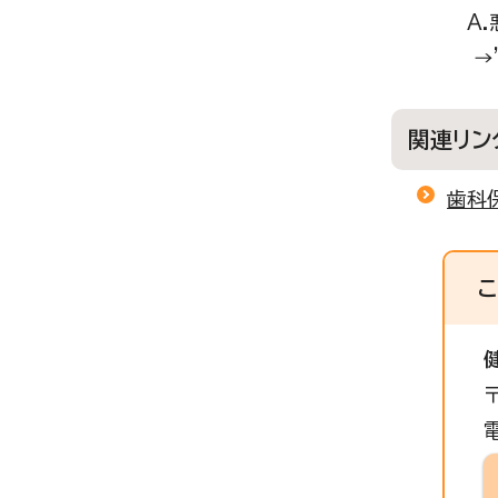
A.悪い
→”A-
関連リン
歯科