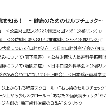
態を知る！ ～健康のためのセルフチェック～
歯 ＜公益財団法人8020推進財団＞※1
（外部リンク）
病 ＜公益財団法人8020推進財団＞※2
（外部リンク）
の状態について（口腔がん） ＜日本口腔外科学会＞
（外部
込みについて（嚥下障害） ＜公益財団法人長寿科学振興
関節について（顎関節症） ＜日本口腔外科学会＞
（外部リン
びやかみ合わせについて（不正咬合） ＜日本矯正歯科学会
ージ上から1/3程度スクロール→”むし歯のセルフチェック
ージ上から少しスクロール→”あなたの歯周病チェック”を
ージ左側の”矯正歯科治療のQ&A”をクリック