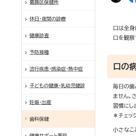
葛飾区保健所
休日・夜間の診療
口は全身
健康診査
口を観察
予防接種
口の
流行疾患・感染症・熱中症
子どもの健康・乳幼児健診
毎日の歯
ません。
妊娠・出産
習慣にし
＊チェッ
歯科保健
小さなこ
健康サポート薬局