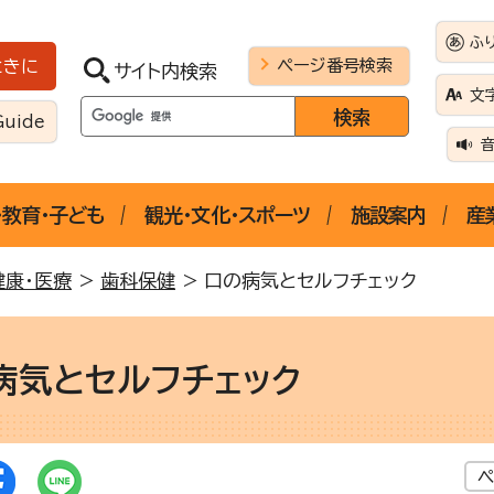
ふ
ページ番号検索
ときに
サイト内検索
文
Guide
・教育・子ども
観光・文化・スポーツ
施設案内
産
健康・医療
>
歯科保健
> 口の病気とセルフチェック
病気とセルフチェック
ペ