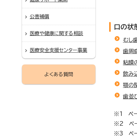
公害補償
口の状
医療や健康に関する相談
むし
医療安全支援センター事業
歯周
粘膜
飲み
よくある質問
顎の
歯並
※1 ペ
※2 ペ
※3 ペ