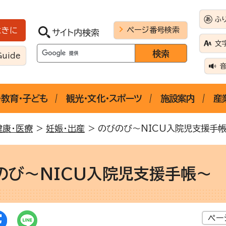
ふ
ページ番号検索
ときに
サイト内検索
文
Guide
・教育・子ども
観光・文化・スポーツ
施設案内
産
健康・医療
>
妊娠・出産
> のびのび～NICU入院児支援手
のび～NICU入院児支援手帳～
ペー