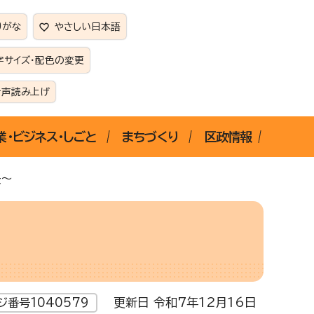
りがな
やさしい日本語
字サイズ・配色の変更
音声読み上げ
業・ビジネス・しごと
まちづくり
区政情報
帳～
更新日 令和7年12月16日
ジ番号1040579