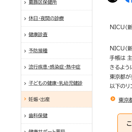
葛飾区保健所
休日・夜間の診療
NICU
健康診査
NICU
予防接種
手帳は 
流行疾患・感染症・熱中症
きるよう
東京都が
子どもの健康・乳幼児健診
以下のリ
妊娠・出産
東京
歯科保健
健康サポート薬局