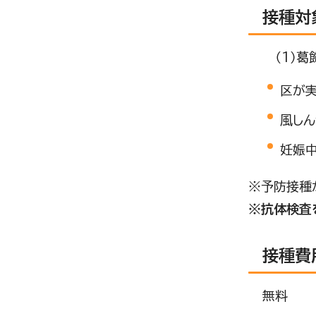
接種対
（1）葛
区が
風し
妊娠
※予防接種が
※抗体検査
接種費
無料