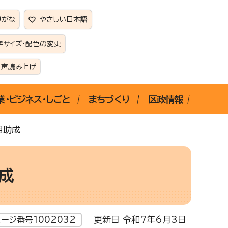
りがな
やさしい日本語
字サイズ・配色の変更
音声読み上げ
業・ビジネス・しごと
まちづくり
区政情報
用助成
成
更新日 令和7年6月3日
ージ番号1002032