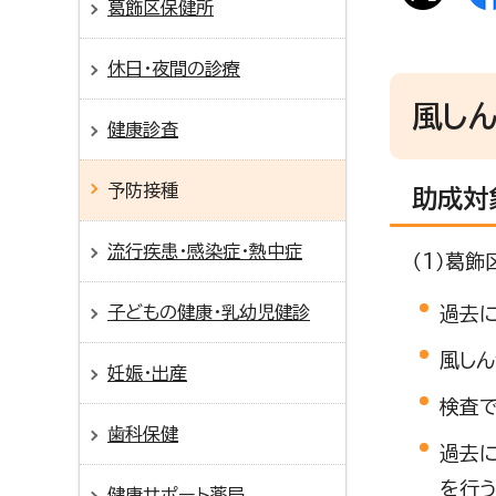
葛飾区保健所
休日・夜間の診療
風し
健康診査
予防接種
助成対
流行疾患・感染症・熱中症
（1）葛
子どもの健康・乳幼児健診
過去
風し
妊娠・出産
検査
歯科保健
過去
を行
健康サポート薬局