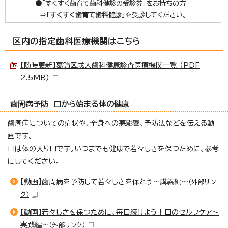
●「すくすく歯育て歯科健診の受診券」をお持ちの方
⇒
「すくすく歯育て歯科健診
」
を受診してください。
区内の指定歯科医療機関はこちら
【随時更新】葛飾区成人歯科健康診査医療機関一覧 （PDF
2.5MB）
歯周病予防 口から始まる体の健康
歯周病についての症状や、全身への悪影響、予防法などを伝える動
画です。
口は体の入り口です。いつまでも健康で若々しさを保つために、参考
にしてください。
【動画】歯周病を予防して若々しさを保とう～講義編～
（外部リン
ク）
【動画】若々しさを保つために、毎日続けよう！口のセルフケア～
実践編～
（外部リンク）