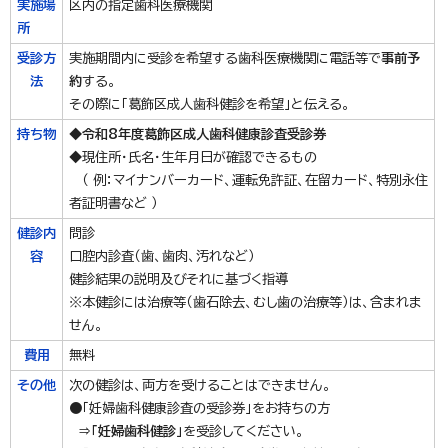
実施場
区内の指定歯科医療機関
所
受診方
実施期間内に受診を希望する歯科医療機関に電話等で
事前予
法
約
する。
その際に「葛飾区成人歯科健診を希望」と伝える。
持ち物
◆
令和8年度葛飾区成人歯科健康診査受診券
◆現住所・氏名・生年月日が確認できるもの
（ 例：マイナンバーカード、運転免許証、在留カード、特別永住
者証明書など ）
健診内
問診
容
口腔内診査（歯、歯肉、汚れなど）
健診結果の説明及びそれに基づく指導
※本健診には治療等（歯石除去、むし歯の治療等）は、含まれま
せん。
費用
無料
その他
次の健診は、両方を受けることはできません。
●「妊婦歯科健康診査の受診券」をお持ちの方
⇒
「妊婦歯科健診」
を受診してください。