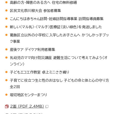
高齢の方・障害のある方へ 住宅の無料修繕
区民文化祭川柳大会 参加者募集
こんにちは赤ちゃん訪問・妊婦訪問指導事業 訪問指導員募集
新しい（マル乳）・（マル子）医療証（淡い緑色）を発送しました
葛飾区立以外の小学校に入学したお子さんへ かつしかっ子ブッ
ク事業
産後ケア デイケア利用者募集
乳幼児のママ向け防災講座 避難生活について考えてみよう〈オ
ンライン〉
子どもエコ工作教室 卓上ミニさき織り
子育てに役立つ生と性のおはなし 子どもの命と体と心の守り方
全2回
堀切地区センターまつり
2面 （PDF 2.4MB）