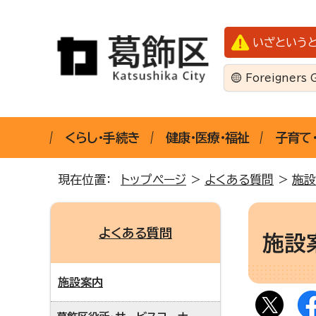
いざという
Foreigners 
くらし・手続き
健康・医療・福祉
子育て
現在位置：
トップページ
>
よくある質問
>
施設
よくある質問
施設
施設案内