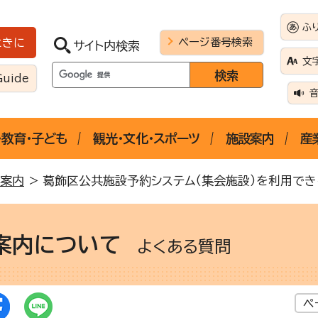
ふ
ページ番号検索
ときに
サイト内検索
文
Guide
・教育・子ども
観光・文化・スポーツ
施設案内
産
案内
> 葛飾区公共施設予約システム（集会施設）を利用でき
案内について
よくある質問
ペ