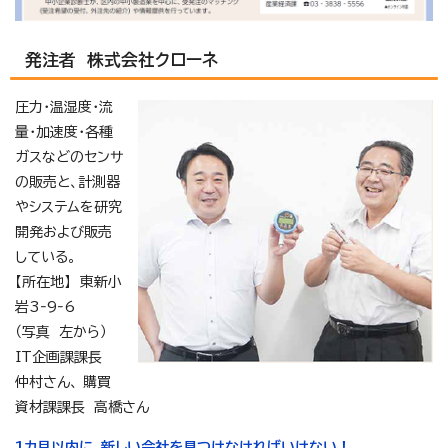
発注者 株式会社クローネ
圧力・温湿度・流
量・加速度・各種
ガスなどのセンサ
の販売と、計測器
やシステムを研究
開発および販売
している。
【所在地】 東新小
岩3‐9‐6
（写真 左から）
IT企画課課長
仲村さん、 購買
資材課課長 高橋さん
1カ月以内に、新しい会社を見つけなければいけない！