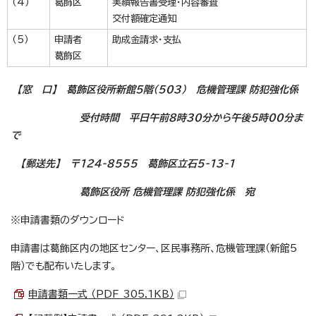
（4）
葛飾区
実績報告書受理・内容審査
交付額確定通知
（5）
申請者
助成金請求・支払
葛飾区
【窓 口】 葛飾区役所新館5階（503） 危機管理課 防犯強化係
受付時間 平日午前8時30分から午後5時00分ま
で
【郵送先】 〒124-8555 葛飾区立石5-13-1
葛飾区役所 危機管理課 防犯強化係 宛
※申請書類のダウンロード
申請書は葛飾区内の地区センター、区民事務所、危機管理課（新館5
階）でも配布いたします。
申請書類一式 （PDF 305.1KB）