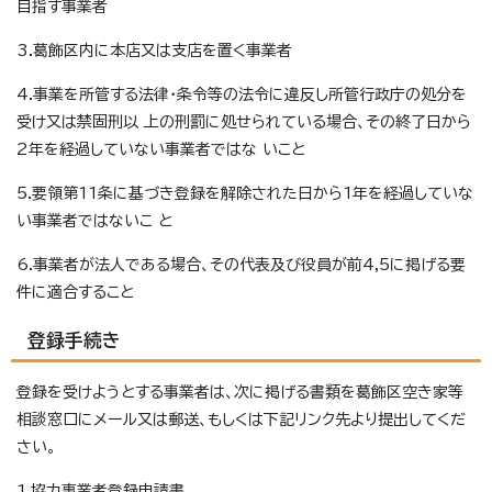
目指す事業者
3.葛飾区内に本店又は支店を置く事業者
4.事業を所管する法律・条令等の法令に違反し所管行政庁の処分を
受け又は禁固刑以 上の刑罰に処せられている場合、その終了日から
2年を経過していない事業者ではな いこと
5.要領第11条に基づき登録を解除された日から1年を経過していな
い事業者ではないこ と
6.事業者が法人である場合、その代表及び役員が前4,5に掲げる要
件に適合すること
登録手続き
登録を受けようとする事業者は、次に掲げる書類を葛飾区空き家等
相談窓口にメール又は郵送、もしくは下記リンク先より提出してくだ
さい。
1.協力事業者登録申請書