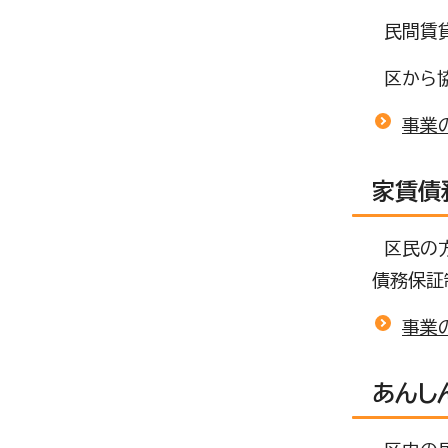
民間賃貸
区から協
事業
家賃債
区民の方
債務保証
事業
あんし