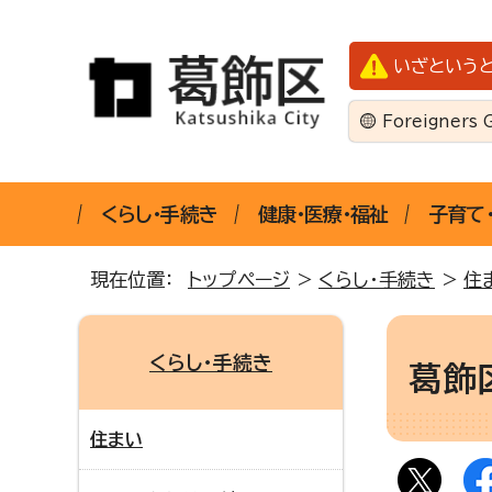
いざという
Foreigners 
くらし・手続き
健康・医療・福祉
子育て
現在位置：
トップページ
>
くらし・手続き
>
住
くらし・手続き
葛飾
住まい