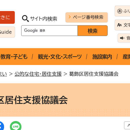
ふ
ページ番号検索
ときに
サイト内検索
文
Guide
・教育・子ども
観光・文化・スポーツ
施設案内
産
まい
>
公的な住宅・居住支援
> 葛飾区居住支援協議会
区居住支援協議会