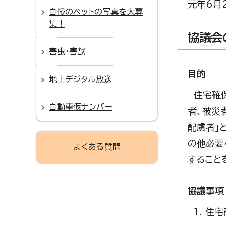
元年6月
自慢のペットの写真を大募
集！
協議会
害虫・害獣
目的
地上デジタル放送
住宅確保
自動車仮ナンバー
者、被災
配慮者」
の他必要
よくある質問
すること
協議事項
住宅