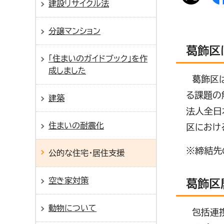
建設リサイクル法
分譲マンション
葛飾区
「住まいのガイドブック」を作
成しました
葛飾区は
る課題の
建築
法人全日
住まいの耐震化
区におけ
※締結先
公的な住宅・居住支援
空き家対策
葛飾区
動物について
包括連携