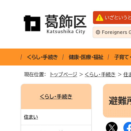
いざという
Foreigners 
くらし・手続き
健康・医療・福祉
子育て
現在位置：
トップページ
>
くらし・手続き
>
住
くらし・手続き
避難
住まい