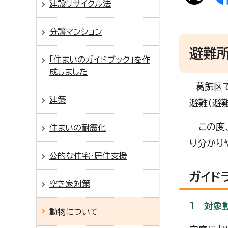
建設リサイクル法
分譲マンション
避難
「住まいのガイドブック」を作
成しました
葛飾区で
建築
避難（避
この度、
住まいの耐震化
り分かり
公的な住宅・居住支援
ガイド
空き家対策
1 対象
動物について