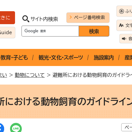
ふ
ページ番号検索
ときに
サイト内検索
文
Guide
・教育・子ども
観光・文化・スポーツ
施設案内
産
まい
>
動物について
> 避難所における動物飼育のガイドライ
所における動物飼育のガイドライン
ペ