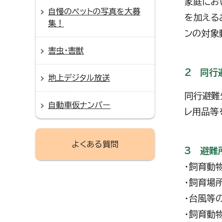
家庭にお
自慢のペットの写真を大募
を加える
集！
ンの対象
害虫・害獣
2 同行
地上デジタル放送
同行避難
自動車仮ナンバー
レ用品等
よくある質問
3 避難
・飼育動
・飼育場
・台風等
・飼育動