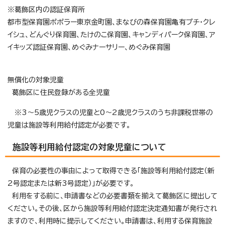
※葛飾区内の認証保育所
都市型保育園ポポラー東京金町園、まなびの森保育園亀有プチ・クレ
イシュ、どんぐり保育園、たけのこ保育園、キャンディパーク保育園、ア
イキッズ認証保育園、めぐみナーサリー、めぐみ保育園
無償化の対象児童
葛飾区に住民登録がある全児童
※3～5歳児クラスの児童と0～2歳児クラスのうち非課税世帯の
児童は施設等利用給付認定が必要です。
施設等利用給付認定の対象児童について
保育の必要性の事由によって取得できる「施設等利用給付認定（新
2号認定または新3号認定）」が必要です。
利用をする前に、申請書などの必要書類を揃えて葛飾区に提出して
ください。その後、区から施設等利用給付認定決定通知書が発行され
ますので、利用時に提示してください。申請書は、利用する保育施設