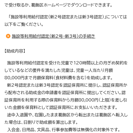
で受け取るか、葛飾区ホームページでダウンロードできます。
「施設等利用給付認定（新2号認定または新3号認定）」については
以下をご覧ください。
施設等利用給付認定（新2号・新3号）の手続き
【助成内容】
施設等利用給付認定を受けた児童で120時間以上の月ぎめ契約を
しているなどの要件を満たした児童は、児童一人当たり月額
80,000円まで月額保育料（食材料費を含む）を助成します。
新2号認定または新3号認定を認証保育所に提示し、認証保育所か
ら配布される助成金の申請書を認証保育所に提出してください。認
証保育所を利用する際の保育料から月額80,000円（上限）を差し引
いた金額を保育料として認証保育所にお支払いいただきます。
途中入退園や、在園したまま葛飾区から転出または葛飾区へ転入し
た場合は、日割りで助成額を算出します。
入会金、日用品、文具品、行事参加費等は無償化の対象外です。