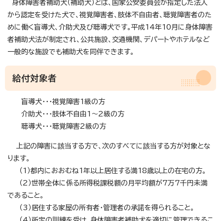
身体障害者補助犬（補助犬）とは、国家公安委員会が指定した法人
から認定を受けた犬で、視覚障害者、肢体不自由者、聴覚障害者のた
めに働く盲導犬、介助犬及び聴導犬です。平成14年10月に身体障害
者補助犬法が制定され、公共施設、交通機関、デパートやホテルなど
一般的な施設でも補助犬を同伴できます。
給付対象者
盲導犬・・・視覚障害1級の方
介助犬・・・肢体不自由1～2級の方
聴導犬・・・聴覚障害2級の方
上記の障害に該当する方で、次のすべてに該当する方が対象とな
ります。
（1）都内におおむね1年以上居住する満18歳以上の在宅の方。
（2）世帯全体に係る所得税課税額の月平均額が7万7千円未満
であること。
（3）居住する家屋の所有者・管理者の承諾を得られること。
（4）所定の訓練を受け、身体障害者補助犬を適切に管理できるこ