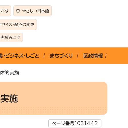
りがな
やさしい日本語
字サイズ・配色の変更
音声読み上げ
業・ビジネス・しごと
まちづくり
区政情報
一体的実施
的実施
ページ番号1031442