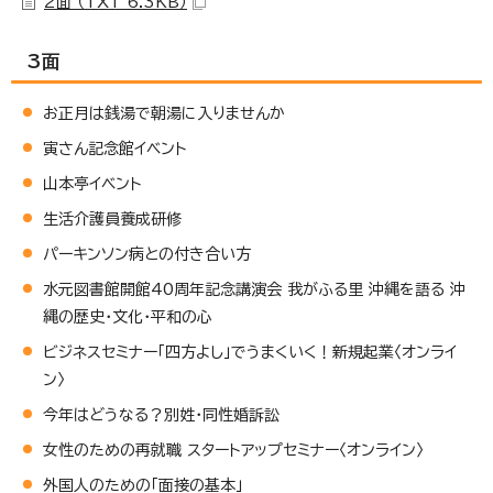
2面 （TXT 6.3KB）
3面
お正月は銭湯で朝湯に入りませんか
寅さん記念館イベント
山本亭イベント
生活介護員養成研修
パーキンソン病との付き合い方
水元図書館開館40周年記念講演会 我がふる里 沖縄を語る 沖
縄の歴史・文化・平和の心
ビジネスセミナー「四方よし」でうまくいく！新規起業〈オンライ
ン〉
今年はどうなる？別姓・同性婚訴訟
女性のための再就職 スタートアップセミナー〈オンライン〉
外国人のための「面接の基本」