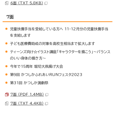
6面 （TXT 5.8KB）
7面
児童扶養手当を受給している方へ 11・12月分の児童扶養手当
を支給します
子ども医療費助成の対象を高校生相当まで拡大します
ティーンズ向け☆イラスト講座「キャラクターを描こう」～バランス
のいい身体の描き方～
今年で15周年 堀切大凧揚げ大会
第9回 かつしかふれあいRUNフェスタ2023
第31回 かつしか演劇祭
7面 （PDF 1.4MB）
7面 （TXT 4.4KB）