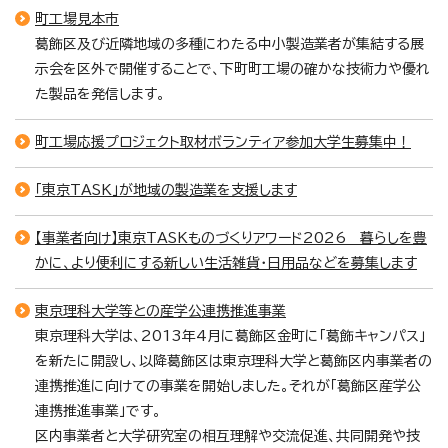
町工場見本市
葛飾区及び近隣地域の多種にわたる中小製造業者が集結する展
示会を区外で開催することで、下町町工場の確かな技術力や優れ
た製品を発信します。
町工場応援プロジェクト取材ボランティア参加大学生募集中！
「東京TASK」が地域の製造業を支援します
【事業者向け】東京TASKものづくりアワード2026 暮らしを豊
かに、より便利にする新しい生活雑貨・日用品などを募集します
東京理科大学等との産学公連携推進事業
東京理科大学は、2013年4月に葛飾区金町に「葛飾キャンパス」
を新たに開設し、以降葛飾区は東京理科大学と葛飾区内事業者の
連携推進に向けての事業を開始しました。それが「葛飾区産学公
連携推進事業」です。
区内事業者と大学研究室の相互理解や交流促進、共同開発や技