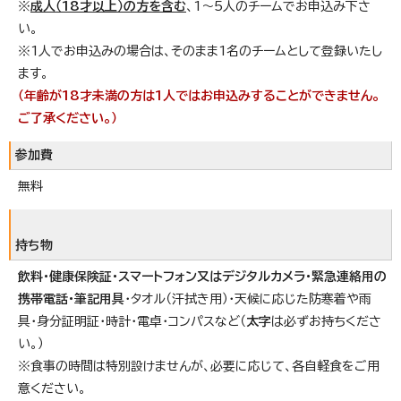
※
成人（18才以上）の方を含む
、1～5人のチームでお申込み下さ
い。
※1人でお申込みの場合は、そのまま1名のチームとして登録いたし
ます。
（年齢が18才未満の方は1人ではお申込みすることができません。
ご了承ください。）
参加費
無料
持ち物
飲料・健康保険証・スマートフォン又はデジタルカメラ・緊急連絡用の
携帯電話・筆記用具
・タオル（汗拭き用）・天候に応じた防寒着や雨
具・身分証明証・時計・電卓・コンパスなど（
太字
は必ずお持ちくださ
い。）
※食事の時間は特別設けませんが、必要に応じて、各自軽食をご用
意ください。