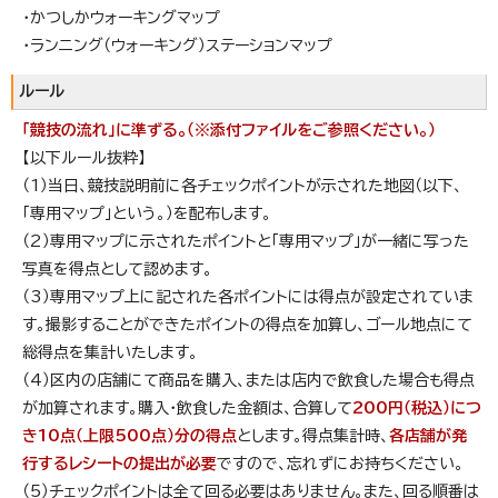
・かつしかウォーキングマップ
・ランニング（ウォーキング）ステーションマップ
ルール
「競技の流れ」に準ずる。（※添付ファイルをご参照ください。）
【以下ルール抜粋】
（1）当日、競技説明前に各チェックポイントが示された地図（以下、
「専用マップ」という。）を配布します。
（2）専用マップに示されたポイントと「専用マップ」が一緒に写った
写真を得点として認めます。
（3）専用マップ上に記された各ポイントには得点が設定されていま
す。撮影することができたポイントの得点を加算し、ゴール地点にて
総得点を集計いたします。
（4）区内の店舗にて商品を購入、または店内で飲食した場合も得点
が加算されます。購入・飲食した金額は、合算して
200円（税込）につ
き10点（上限500点）分の得点
とします。得点集計時、
各店舗が発
行するレシートの提出が必要
ですので、忘れずにお持ちください。
（5）チェックポイントは全て回る必要はありません。また、回る順番は