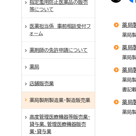
指定濫用防止医薬品の販売
等について
薬局
医薬担当係 事前相談受付フ
ォーム
薬局
薬局
薬剤師の免許申請について
薬局
薬局
薬局
薬局
店舗販売業
書記
薬局製剤製造業・製造販売業
薬局
薬局製
高度管理医療機器等販売業・
貸与業、管理医療機器販売
業・貸与業