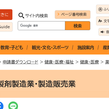
ふ
ページ番号検索
ときに
サイト内検索
文
Guide
・教育・子ども
観光・文化・スポーツ
施設案内
産
>
申請書ダウンロード
>
健康・医療・福祉
>
健康・医療
>
製剤製造業・製造販売業