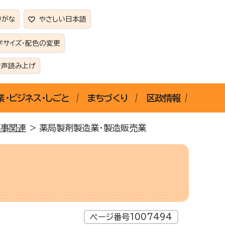
りがな
やさしい日本語
字サイズ・配色の変更
音声読み上げ
業・ビジネス・しごと
まちづくり
区政情報
薬事関連
> 薬局製剤製造業・製造販売業
ページ番号1007494