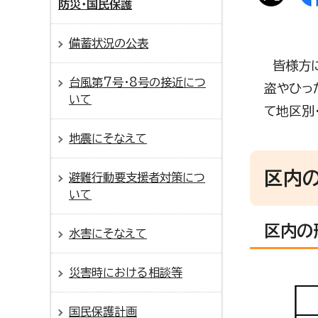
防災・国民保護
備蓄状況の公表
皆様方に
台風第7号・8号の接近につ
盗やひっ
いて
て地区別
地震にそなえて
区内
避難行動要支援者対策につ
いて
区内の
水害にそなえて
災害時における相談等
国民保護計画