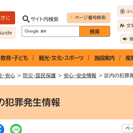
ふ
ページ番号検索
ときに
サイト内検索
文
Guide
・教育・子ども
観光・文化・スポーツ
施設案内
産
全・安心
>
防災・国民保護
>
安心・安全情報
> 区内の犯罪
の犯罪発生情報
ペ