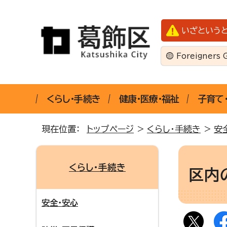
いざという
Foreigners 
くらし・手続き
健康・医療・福祉
子育て
現在位置：
トップページ
>
くらし・手続き
>
安
くらし・手続き
区内
安全・安心