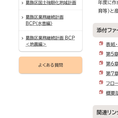
年度に作
葛飾区国土強靭化地域計画
育等）と
葛飾区業務継続計画
BCP〈水害編〉
添付ファ
葛飾区業務継続計画 BCP
表紙・
＜地震編＞
第5章
第6章
よくある質問
第7章
フロー
概要版
関連リン