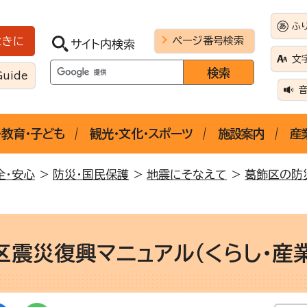
ふ
ページ番号検索
ときに
サイト内検索
文
Guide
・教育・子ども
観光・文化・スポーツ
施設案内
産
全・安心
>
防災・国民保護
>
地震にそなえて
>
葛飾区の防
区震災復興マニュアル（くらし・産