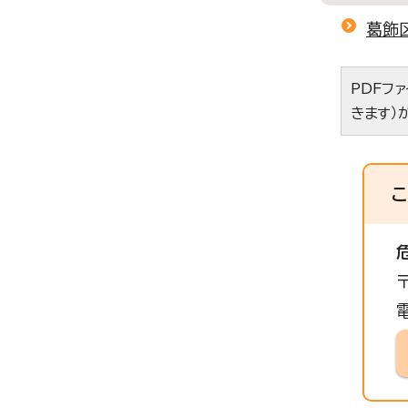
葛飾
PDFフ
きます）