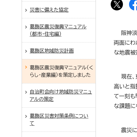
災害に備えた協定
葛飾区震災復興マニュアル
阪神淡路
（都市・住宅編）
両面にわ
葛飾区地域防災計画
な地震被
葛飾区震災復興マニュアル（く
らし・産業編）を策定しました
現在、東
高いと指
自治町会向け地域防災マニュ
て一刻も
アルの策定
な課題に
葛飾区災害対策条例につい
て
震災によ