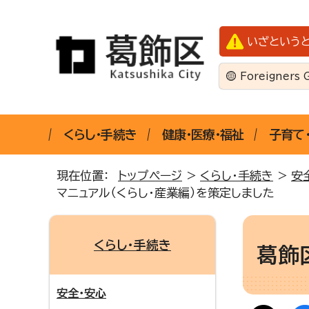
いざという
Foreigners 
くらし・手続き
健康・医療・福祉
子育て
現在位置：
トップページ
>
くらし・手続き
>
安
マニュアル（くらし・産業編）を策定しました
くらし・手続き
葛飾
安全・安心