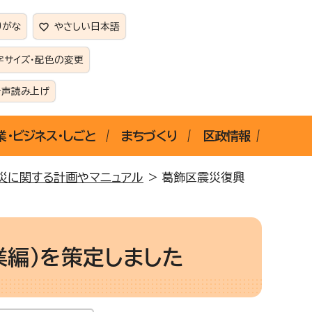
りがな
やさしい日本語
字サイズ・配色の変更
音声読み上げ
業・ビジネス・しごと
まちづくり
区政情報
災に関する計画やマニュアル
> 葛飾区震災復興
業編）を策定しました