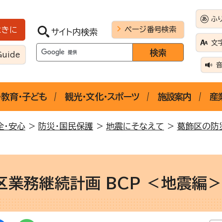
ふ
ページ番号検索
ときに
サイト内検索
文
Guide
・教育・子ども
観光・文化・スポーツ
施設案内
産
全・安心
>
防災・国民保護
>
地震にそなえて
>
葛飾区の防
区業務継続計画 BCP ＜地震編