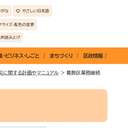
りがな
やさしい日本語
字サイズ・配色の変更
音声読み上げ
業・ビジネス・しごと
まちづくり
区政情報
災に関する計画やマニュアル
> 葛飾区業務継続
＞