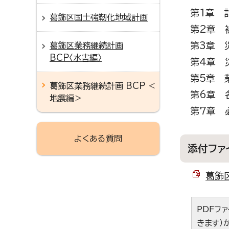
第1章 
葛飾区国土強靭化地域計画
第2章 
第3章 
葛飾区業務継続計画
BCP〈水害編〉
第4章 
第5章 
葛飾区業務継続計画 BCP ＜
第6章 
地震編＞
第7章 
よくある質問
添付ファ
葛飾区
PDFフ
きます）