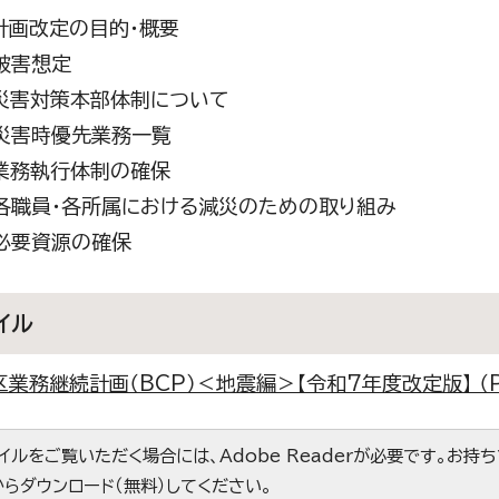
計画改定の目的・概要
被害想定
災害対策本部体制について
災害時優先業務一覧
業務執行体制の確保
各職員・各所属における減災のための取り組み
必要資源の確保
イル
業務継続計画（BCP）＜地震編＞【令和7年度改定版】 （PD
ァイルをご覧いただく場合には、Adobe Readerが必要です。お持
からダウンロード（無料）してください。