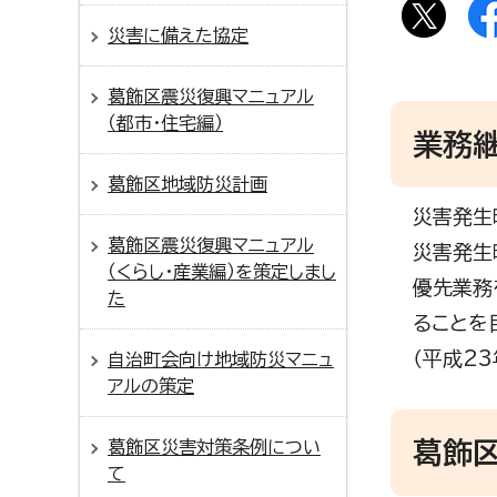
災害に備えた協定
葛飾区震災復興マニュアル
（都市・住宅編）
業務継
葛飾区地域防災計画
災害発生
葛飾区震災復興マニュアル
災害発生
（くらし・産業編）を策定しまし
優先業務
た
ることを目
（平成2
自治町会向け地域防災マニュ
アルの策定
葛飾区
葛飾区災害対策条例につい
て