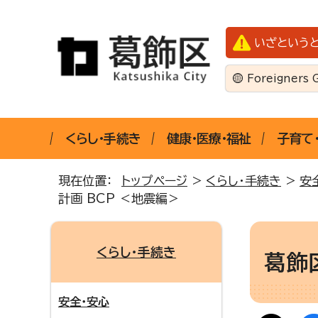
いざという
Foreigners 
くらし・手続き
健康・医療・福祉
子育て
現在位置：
トップページ
>
くらし・手続き
>
安
計画 BCP ＜地震編＞
くらし・手続き
葛飾
安全・安心