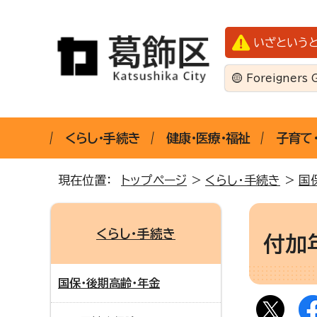
いざという
Foreigners 
くらし・手続き
健康・医療・福祉
子育て
現在位置：
トップページ
>
くらし・手続き
>
国
くらし・手続き
付加
国保・後期高齢・年金