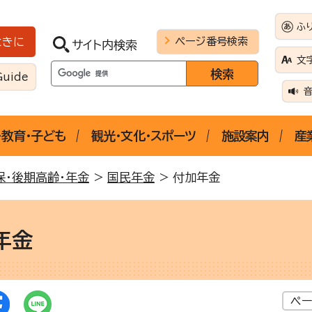
ふ
ページ番号検索
ときに
サイト内検索
文
Guide
・教育・子ども
観光・文化・スポーツ
施設案内
産
保・後期高齢・年金
>
国民年金
> 付加年金
年金
ペー