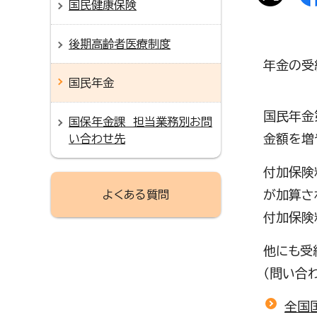
国民健康保険
後期高齢者医療制度
年金の受
国民年金
国民年金
国保年金課 担当業務別お問
金額を増
い合わせ先
付加保険
が加算さ
よくある質問
付加保険
他にも受
（問い合わ
全国