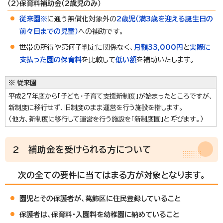
（2）保育料補助金（2歳児のみ）
従来園※
に通う無償化対象外の
2歳児（満3歳を迎える誕生日の
前々日までの児童）
への補助です。
世帯の所得や第何子判定に関係なく、
月額33,000円
と
実際に
支払った園の保育料
を比較して
低い額
を補助いたします。
※ 従来園
平成27年度から「子ども・子育て支援新制度」が始まったところですが、
新制度に移行せず、旧制度のまま運営を行う施設を指します。
（他方、新制度に移行して運営を行う施設を「新制度園」と呼びます。）
2 補助金を受けられる方について
次の全ての要件に当てはまる方が対象となります。
園児とその保護者が、葛飾区に住民登録していること
保護者は、保育料・入園料を幼稚園に納めていること