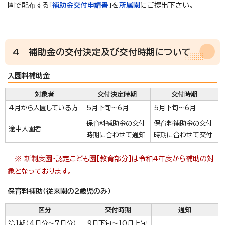
園で配布する「
補助金交付申請書
」を
所属園
にご提出下さい。
4 補助金の交付決定及び交付時期について
入園料補助金
対象者
交付決定時期
交付時期
4月から入園している方
5月下旬～6月
5月下旬～6月
保育料補助金の交付
保育料補助金の交付
途中入園者
時期に合わせて通知
時期に合わせて交付
※ 新制度園・認定こども園［教育部分］は令和4年度から補助の対
象となっております。
保育料補助（従来園の2歳児のみ）
区分
交付時期
通知
第1期（4月分～7月分）
9月下旬～10月上旬