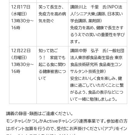
12月17日
笑って長生き、
講師:川上 千里 氏（NPO法
（水曜日）
免疫力を高め病
人「シニア大樂」講師、日本笑い
13時30分～
気を防ぐ
学会講師、薬剤師）
16時
免疫力を高め、健康で長生きす
るうえでの笑いの重要性を学び
ます。
12月22日
知って防ご
講師:中野 弘子 氏（一般社団
（月曜日）
う！ 家庭でも
法人東京都食品衛生協会 東京
13時30分～
起こる食に関わ
食品技術研究所 食品衛生コン
16時
る健康被害につ
サルタント技術主幹）
いて
安全においしく食を楽しみ、健
康に過ごしていただくことに繋
がるよう、食品の表示などにつ
いて一緒に勉強しましょう。
講義の録音・録画はご遠慮ください。
モンチャレ（かつしかActiveチャレンジ）連携事業です。参加者の方
はポイント加算を行うので、受付にお声掛けください（アプリをイン