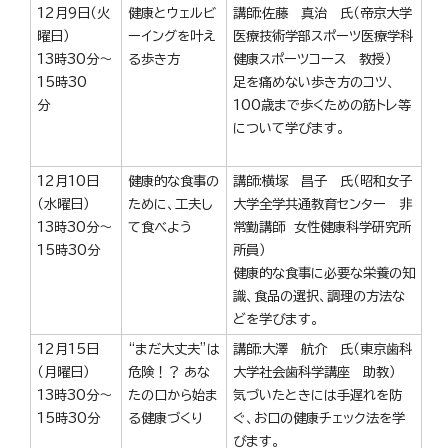
12月9日（火
健康とウェルビ
講師:佐藤 真治 氏（帝京大学
曜日）
ーイングを叶え
医療技術学部スポーツ医療学科
13時30分～
る歩き方
健康スポーツコース 教授）
15時30
足を痛めない歩き方のコツ、
分
100歳まで歩くための筋トレ等
について学びます。
12月10日
健康的な食事の
講師:横塚 昌子 氏（昭和女子
（水曜日）
ために、工夫し
大学全学共通教育センター 非
13時30分～
て食べよう
常勤講師 女性健康科学研究所
15時30分
所員）
健康的な食事に必要な栄養の知
識、食品の選択、調理の方法な
どを学びます。
12月15日
“まだ大丈夫”は
講師:大澤 航介 氏（東京歯科
（月曜日）
危険！？ あな
大学社会歯科学講座 助教）
13時30分～
たの口から始ま
気づいたときには手遅れを防
15時30分
る健康づくり
ぐ、お口の健康チェック法を学
びます。