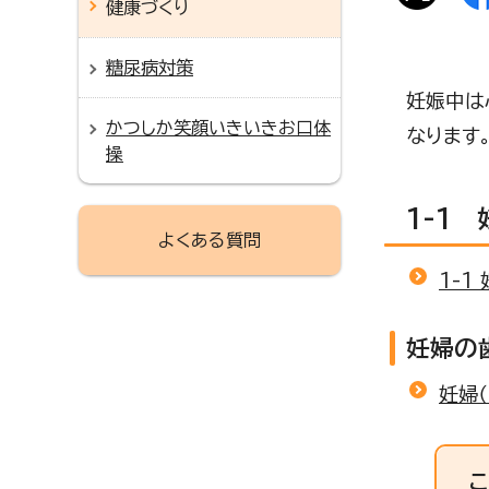
健康づくり
糖尿病対策
妊娠中は
かつしか笑顔いきいきお口体
なります
操
1-1
よくある質問
1-1
妊婦の
妊婦