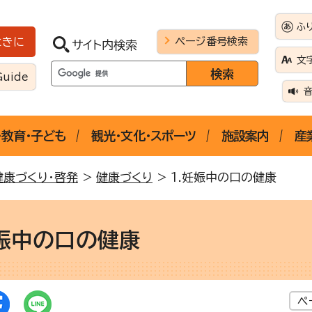
ふ
ページ番号検索
ときに
サイト内検索
文
Guide
・教育・子ども
観光・文化・スポーツ
施設案内
産
健康づくり・啓発
>
健康づくり
> 1.妊娠中の口の健康
妊娠中の口の健康
ペ