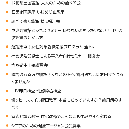
お花茶屋図書館 大人のための語りの会
区民企画講座 いじめ防止教室
調べて書く葛飾 ゼミ報告会
中央図書館ビジネスセミナー 使わないともったいない！自社の
決算書の活かし方
短期集中！女性対象就職応援プログラム 全6回
社会保険労務士による事業者向けセミナー・相談会
食品衛生出張講習会
障害のある方や寝たきりなどの方へ 歯科医探しにお困りではあ
りませんか
HIV即日検査・性感染症検査
歯ッピースマイル健口教室 本当に知っていますか？歯周病のす
べて
家族介護者教室 住宅改修でこんなにも住みやすく変わる
シニアのための健康マージャン会員募集