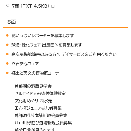
7面 （TXT 4.5KB）
8面
花いっぱいレポーターを募集します
環境・緑化フェア 出展団体を募集します
高次脳機能障害のある方へ デイサービスをご利用ください
立石安心フェア
郷土と天文の博物館コーナー
首都圏の酒蔵見学会
セルロイド人形染付体験教室
文化財めぐり 西水元
田んぼジュニア参加者募集
葛飾酒作り本舗新規会員募集
江戸川野遊び道場新規会員募集
部分日食が見られます