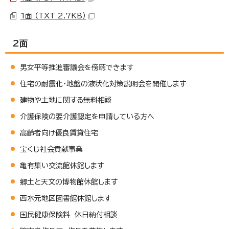
1面 （TXT 2.7KB）
2面
男女平等推進審議会を傍聴できます
住宅の耐震化・地盤の液状化対策説明会を開催します
建物や土地に関する無料相談
介護保険の要介護認定を申請している方へ
高齢者向け優良賃貸住宅
宝くじ社会貢献事業
亀有集い交流館休館します
郷土と天文の博物館休館します
西水元地区図書館休館します
国民健康保険料 休日納付相談