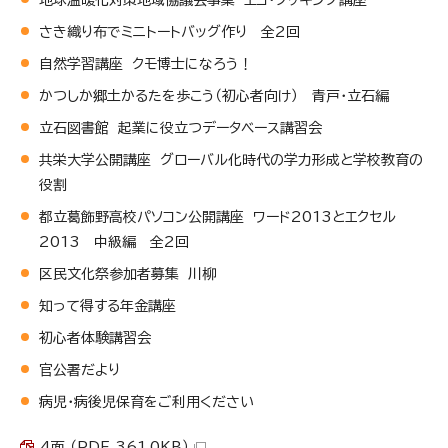
さき織り布でミニトートバッグ作り 全2回
自然学習講座 クモ博士になろう！
かつしか郷土かるたを歩こう（初心者向け） 青戸・立石編
立石図書館 起業に役立つデータベース講習会
共栄大学公開講座 グローバル化時代の学力形成と学校教育の
役割
都立葛飾野高校パソコン公開講座 ワード2013とエクセル
2013 中級編 全2回
区民文化祭参加者募集 川柳
知って得する年金講座
初心者体験講習会
官公署だより
病児・病後児保育をご利用ください
4面 （PDF 361.0KB）