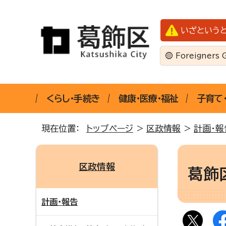
いざという
Foreigners 
くらし・手続き
健康・医療・福祉
子育て
現在位置：
トップページ
>
区政情報
>
計画・報
区政情報
葛飾
計画・報告