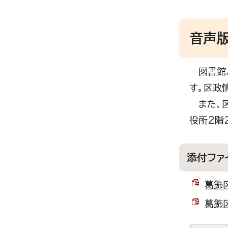
音声版
図書館、
す。区政
また、区
役所2階
添付ファ
葛飾区
葛飾区