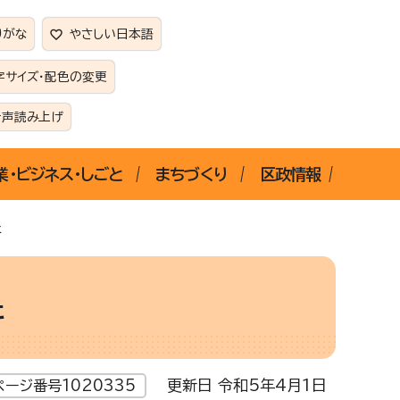
りがな
やさしい日本語
字サイズ・配色の変更
音声読み上げ
業・ビジネス・しごと
まちづくり
区政情報
た
た
更新日 令和5年4月1日
ページ番号1020335