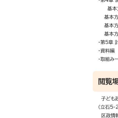
・第4章
基本方針
基本方針
基本方針
基本方針
・第5章
・資料編
・取組み
閲覧
子ども政
（立石5-
区政情報