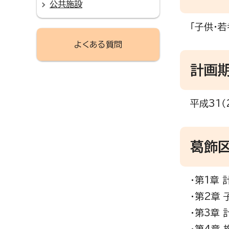
公共施設
「子供・
よくある質問
計画
平成31（
葛飾
・第1章
・第2章
・第3章