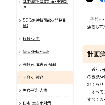
基本構想・基本計画・実施計
画
子ども・
SDGs（持続可能な開発目
標）
連携して
行政・人事
保健・医療・健康
計画
高齢者・障害者・福祉
近年、子
の課題や
子育て・教育
れており
男女平等・人権
すべての
すべての
住宅・空き家対策