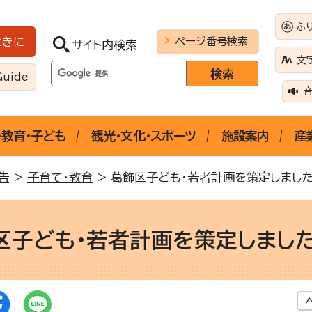
ふ
ページ番号検索
ときに
サイト内検索
文
Guide
・教育・子ども
観光・文化・スポーツ
施設案内
産
告
>
子育て・教育
> 葛飾区子ども・若者計画を策定しまし
区子ども・若者計画を策定しまし