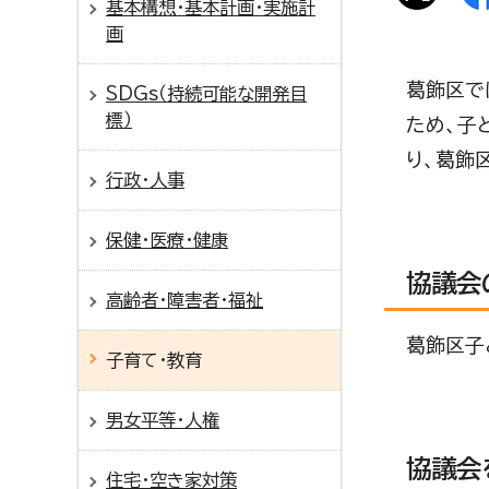
基本構想・基本計画・実施計
画
葛飾区で
SDGs（持続可能な開発目
標）
ため、子
り、葛飾
行政・人事
保健・医療・健康
協議会
高齢者・障害者・福祉
葛飾区子
子育て・教育
男女平等・人権
協議会
住宅・空き家対策