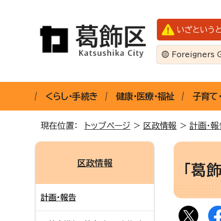
いざという
Foreigners 
くらし・手続き
健康・医療・福祉
子育て
現在位置：
トップページ
>
区政情報
>
計画・報
区政情報
「葛
計画・報告