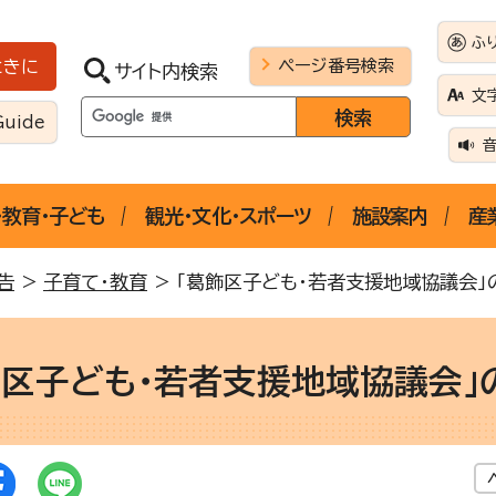
ふ
ページ番号検索
ときに
サイト内検索
文
Guide
・教育・子ども
観光・文化・スポーツ
施設案内
産
告
>
子育て・教育
> 「葛飾区子ども・若者支援地域協議会」
飾区子ども・若者支援地域協議会」