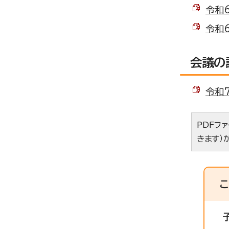
令和6
令和6
会議の
令和7
PDFフ
きます）