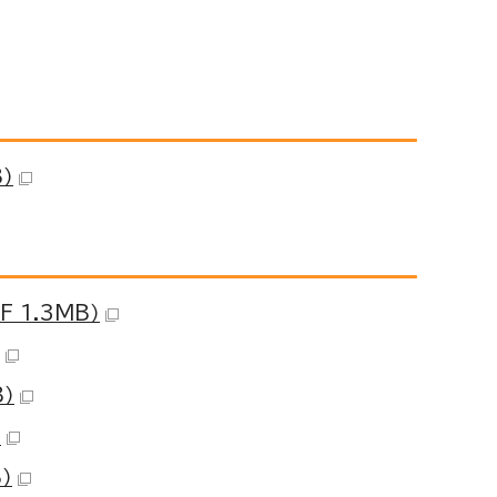
）
 1.3MB）
）
）
）